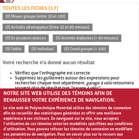
TOUTES LES FICHES (17)
(X) Moyen groupe (entre 30 et 100)
(X) Activités développées (Entre 30 et 60 minutes)
(X) En plusieurs séances
(X) Activités élaborées (> 60 minutes)
(X) Faible
(X) Individuel
(X) Grand groupe (> 100)
Votre recherche n'a donné aucun résultat
Vérifiez que l'orthographe est correcte.
Supprimez les guillemets autour des expressions pour
rechercher chaque mot séparément.
garage à vélo
retournera
souvent plus de résultat que
"garage à vélo"
.
NOTRE SITE WEB UTILISE DES TÉMOINS AFIN DE
Envisagez d'élargir votre recherche avec
OR
.
garage OR vélo
retournera souvent plus de résultat que
garage à vélo
.
REHAUSSER VOTRE EXPÉRIENCE DE NAVIGATION.
Le site web de Polytechnique Montréal utilise des témoins de connexion
afin de recueillir des statistiques générales et offrir une meilleure
expérience à ses visiteurs. En naviguant sur le site, vous acceptez
l’utilisation de ces témoins selon les modalités spécifiées aux conditions
d’utilisation. Vous pouvez refuser les témoins de connexion en modifiant
vos paramètres de navigation. Pour en savoir plus sur le recours aux