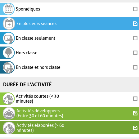
Sporadiques
En plusieurs séances
En classe seulement
Hors classe
En classe et hors classe
DURÉE DE L'ACTIVITÉ
Activités courtes (< 30
minutes)
Activités développées
(Entre 30 et 60 minutes)
Activités élaborées (> 60
minutes)