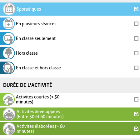
Sporadiques
En plusieurs séances
En classe seulement
Hors classe
En classe et hors classe
DURÉE DE L'ACTIVITÉ
Activités courtes (< 30
minutes)
Activités développées
(Entre 30 et 60 minutes)
Activités élaborées (> 60
minutes)