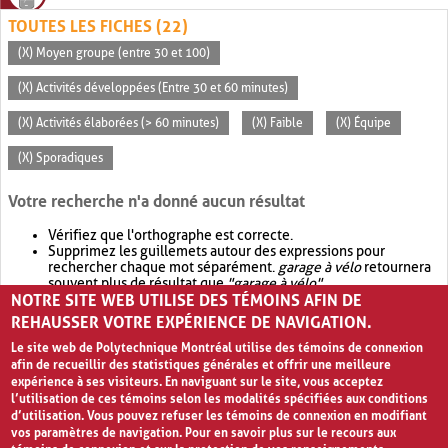
TOUTES LES FICHES (22)
(X) Moyen groupe (entre 30 et 100)
(X) Activités développées (Entre 30 et 60 minutes)
(X) Activités élaborées (> 60 minutes)
(X) Faible
(X) Équipe
(X) Sporadiques
Votre recherche n'a donné aucun résultat
Vérifiez que l'orthographe est correcte.
Supprimez les guillemets autour des expressions pour
rechercher chaque mot séparément.
garage à vélo
retournera
souvent plus de résultat que
"garage à vélo"
.
NOTRE SITE WEB UTILISE DES TÉMOINS AFIN DE
Envisagez d'élargir votre recherche avec
OR
.
garage OR vélo
retournera souvent plus de résultat que
garage à vélo
.
REHAUSSER VOTRE EXPÉRIENCE DE NAVIGATION.
Le site web de Polytechnique Montréal utilise des témoins de connexion
afin de recueillir des statistiques générales et offrir une meilleure
expérience à ses visiteurs. En naviguant sur le site, vous acceptez
l’utilisation de ces témoins selon les modalités spécifiées aux conditions
d’utilisation. Vous pouvez refuser les témoins de connexion en modifiant
vos paramètres de navigation. Pour en savoir plus sur le recours aux