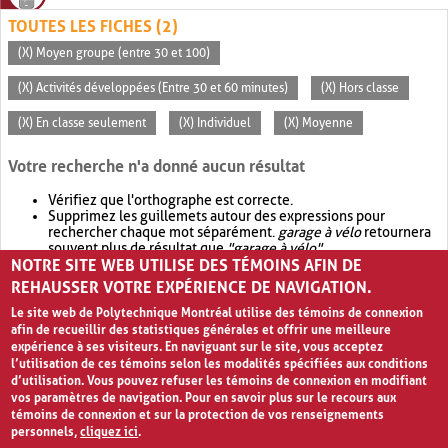
TOUTES LES FICHES (2)
(X) Moyen groupe (entre 30 et 100)
(X) Activités développées (Entre 30 et 60 minutes)
(X) Hors classe
(X) En classe seulement
(X) Individuel
(X) Moyenne
Votre recherche n'a donné aucun résultat
Vérifiez que l'orthographe est correcte.
Supprimez les guillemets autour des expressions pour
rechercher chaque mot séparément.
garage à vélo
retournera
souvent plus de résultat que
"garage à vélo"
.
NOTRE SITE WEB UTILISE DES TÉMOINS AFIN DE
Envisagez d'élargir votre recherche avec
OR
.
garage OR vélo
retournera souvent plus de résultat que
garage à vélo
.
REHAUSSER VOTRE EXPÉRIENCE DE NAVIGATION.
Le site web de Polytechnique Montréal utilise des témoins de connexion
afin de recueillir des statistiques générales et offrir une meilleure
expérience à ses visiteurs. En naviguant sur le site, vous acceptez
l’utilisation de ces témoins selon les modalités spécifiées aux conditions
d’utilisation. Vous pouvez refuser les témoins de connexion en modifiant
vos paramètres de navigation. Pour en savoir plus sur le recours aux
témoins de connexion et sur la protection de vos renseignements
personnels,
cliquez ici
.
Avis de confidentialité et conditions d’utilisation