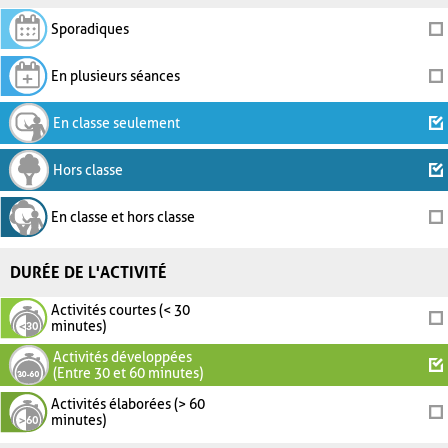
Sporadiques
En plusieurs séances
En classe seulement
Hors classe
En classe et hors classe
DURÉE DE L'ACTIVITÉ
Activités courtes (< 30
minutes)
Activités développées
(Entre 30 et 60 minutes)
Activités élaborées (> 60
minutes)