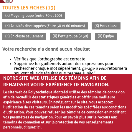
TOUTES LES FICHES (13)
(X) Moyen groupe (entre 30 et 100)
(X) Activités développées (Entre 30 et 60 minutes)
(X) Hors classe
(X) En classe seulement
(X) Petit groupe (< 30)
(X) Équipe
Votre recherche n'a donné aucun résultat
Vérifiez que l'orthographe est correcte.
Supprimez les guillemets autour des expressions pour
rechercher chaque mot séparément.
garage à vélo
retournera
souvent plus de résultat que
"garage à vélo"
.
NOTRE SITE WEB UTILISE DES TÉMOINS AFIN DE
Envisagez d'élargir votre recherche avec
OR
.
garage OR vélo
retournera souvent plus de résultat que
garage à vélo
.
REHAUSSER VOTRE EXPÉRIENCE DE NAVIGATION.
Le site web de Polytechnique Montréal utilise des témoins de connexion
afin de recueillir des statistiques générales et offrir une meilleure
expérience à ses visiteurs. En naviguant sur le site, vous acceptez
l’utilisation de ces témoins selon les modalités spécifiées aux conditions
d’utilisation. Vous pouvez refuser les témoins de connexion en modifiant
vos paramètres de navigation. Pour en savoir plus sur le recours aux
témoins de connexion et sur la protection de vos renseignements
personnels,
cliquez ici
.
Avis de confidentialité et conditions d’utilisation