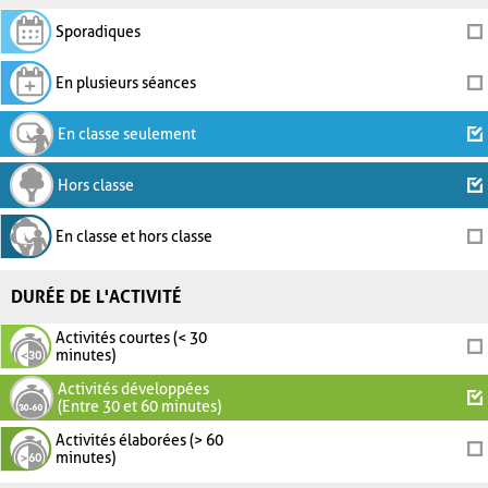
Sporadiques
En plusieurs séances
En classe seulement
Hors classe
En classe et hors classe
DURÉE DE L'ACTIVITÉ
Activités courtes (< 30
minutes)
Activités développées
(Entre 30 et 60 minutes)
Activités élaborées (> 60
minutes)