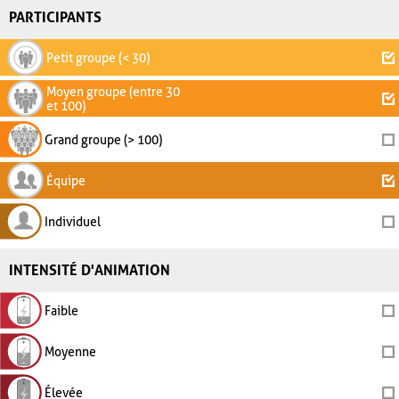
PARTICIPANTS
Petit groupe (< 30)
Moyen groupe (entre 30
et 100)
Grand groupe (> 100)
Équipe
Individuel
INTENSITÉ D'ANIMATION
Faible
Moyenne
Élevée