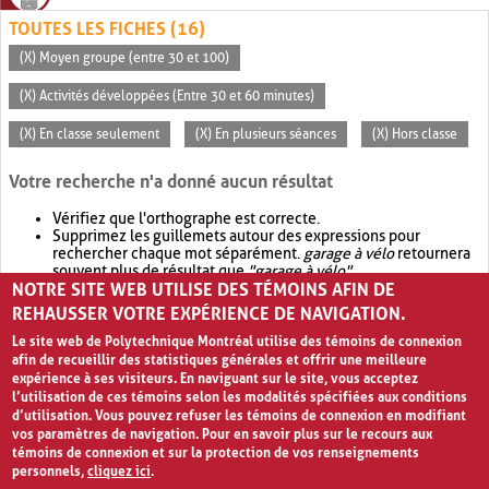
TOUTES LES FICHES (16)
(X) Moyen groupe (entre 30 et 100)
(X) Activités développées (Entre 30 et 60 minutes)
(X) En classe seulement
(X) En plusieurs séances
(X) Hors classe
Votre recherche n'a donné aucun résultat
Vérifiez que l'orthographe est correcte.
Supprimez les guillemets autour des expressions pour
rechercher chaque mot séparément.
garage à vélo
retournera
souvent plus de résultat que
"garage à vélo"
.
NOTRE SITE WEB UTILISE DES TÉMOINS AFIN DE
Envisagez d'élargir votre recherche avec
OR
.
garage OR vélo
retournera souvent plus de résultat que
garage à vélo
.
REHAUSSER VOTRE EXPÉRIENCE DE NAVIGATION.
Le site web de Polytechnique Montréal utilise des témoins de connexion
afin de recueillir des statistiques générales et offrir une meilleure
expérience à ses visiteurs. En naviguant sur le site, vous acceptez
l’utilisation de ces témoins selon les modalités spécifiées aux conditions
d’utilisation. Vous pouvez refuser les témoins de connexion en modifiant
vos paramètres de navigation. Pour en savoir plus sur le recours aux
témoins de connexion et sur la protection de vos renseignements
personnels,
cliquez ici
.
Avis de confidentialité et conditions d’utilisation