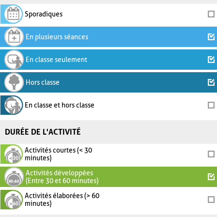
Sporadiques
En plusieurs séances
En classe seulement
Hors classe
En classe et hors classe
DURÉE DE L'ACTIVITÉ
Activités courtes (< 30
minutes)
Activités développées
(Entre 30 et 60 minutes)
Activités élaborées (> 60
minutes)