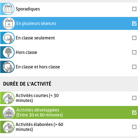
Sporadiques
En plusieurs séances
En classe seulement
Hors classe
En classe et hors classe
DURÉE DE L'ACTIVITÉ
Activités courtes (< 30
minutes)
Activités développées
(Entre 30 et 60 minutes)
Activités élaborées (> 60
minutes)