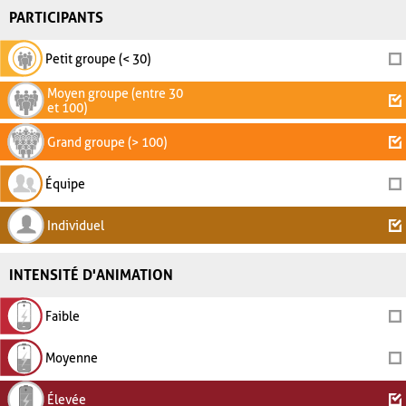
PARTICIPANTS
Petit groupe (< 30)
Moyen groupe (entre 30
et 100)
Grand groupe (> 100)
Équipe
Individuel
INTENSITÉ D'ANIMATION
Faible
Moyenne
Élevée