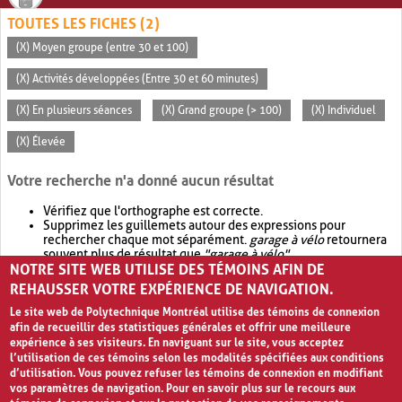
TOUTES LES FICHES (2)
(X) Moyen groupe (entre 30 et 100)
(X) Activités développées (Entre 30 et 60 minutes)
(X) En plusieurs séances
(X) Grand groupe (> 100)
(X) Individuel
(X) Élevée
Votre recherche n'a donné aucun résultat
Vérifiez que l'orthographe est correcte.
Supprimez les guillemets autour des expressions pour
rechercher chaque mot séparément.
garage à vélo
retournera
souvent plus de résultat que
"garage à vélo"
.
NOTRE SITE WEB UTILISE DES TÉMOINS AFIN DE
Envisagez d'élargir votre recherche avec
OR
.
garage OR vélo
retournera souvent plus de résultat que
garage à vélo
.
REHAUSSER VOTRE EXPÉRIENCE DE NAVIGATION.
Le site web de Polytechnique Montréal utilise des témoins de connexion
afin de recueillir des statistiques générales et offrir une meilleure
expérience à ses visiteurs. En naviguant sur le site, vous acceptez
l’utilisation de ces témoins selon les modalités spécifiées aux conditions
d’utilisation. Vous pouvez refuser les témoins de connexion en modifiant
vos paramètres de navigation. Pour en savoir plus sur le recours aux