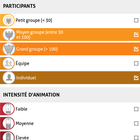
PARTICIPANTS
Petit groupe (< 30)
Moyen groupe (entre 30
et 100)
Grand groupe (> 100)
Équipe
Individuel
INTENSITÉ D'ANIMATION
Faible
Moyenne
Élevée