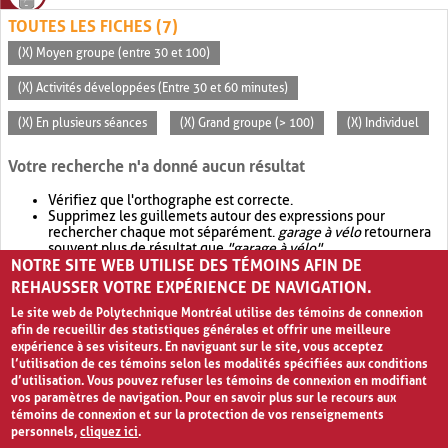
TOUTES LES FICHES (7)
(X) Moyen groupe (entre 30 et 100)
(X) Activités développées (Entre 30 et 60 minutes)
(X) En plusieurs séances
(X) Grand groupe (> 100)
(X) Individuel
Votre recherche n'a donné aucun résultat
Vérifiez que l'orthographe est correcte.
Supprimez les guillemets autour des expressions pour
rechercher chaque mot séparément.
garage à vélo
retournera
souvent plus de résultat que
"garage à vélo"
.
NOTRE SITE WEB UTILISE DES TÉMOINS AFIN DE
Envisagez d'élargir votre recherche avec
OR
.
garage OR vélo
retournera souvent plus de résultat que
garage à vélo
.
REHAUSSER VOTRE EXPÉRIENCE DE NAVIGATION.
Le site web de Polytechnique Montréal utilise des témoins de connexion
afin de recueillir des statistiques générales et offrir une meilleure
expérience à ses visiteurs. En naviguant sur le site, vous acceptez
l’utilisation de ces témoins selon les modalités spécifiées aux conditions
d’utilisation. Vous pouvez refuser les témoins de connexion en modifiant
vos paramètres de navigation. Pour en savoir plus sur le recours aux
témoins de connexion et sur la protection de vos renseignements
personnels,
cliquez ici
.
Avis de confidentialité et conditions d’utilisation