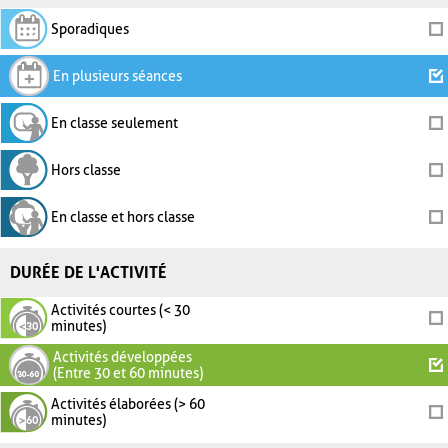
Sporadiques
En plusieurs séances
En classe seulement
Hors classe
En classe et hors classe
DURÉE DE L'ACTIVITÉ
Activités courtes (< 30
minutes)
Activités développées
(Entre 30 et 60 minutes)
Activités élaborées (> 60
minutes)