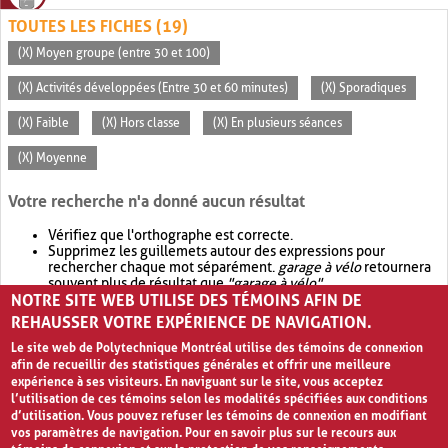
TOUTES LES FICHES (19)
(X) Moyen groupe (entre 30 et 100)
(X) Activités développées (Entre 30 et 60 minutes)
(X) Sporadiques
(X) Faible
(X) Hors classe
(X) En plusieurs séances
(X) Moyenne
Votre recherche n'a donné aucun résultat
Vérifiez que l'orthographe est correcte.
Supprimez les guillemets autour des expressions pour
rechercher chaque mot séparément.
garage à vélo
retournera
souvent plus de résultat que
"garage à vélo"
.
NOTRE SITE WEB UTILISE DES TÉMOINS AFIN DE
Envisagez d'élargir votre recherche avec
OR
.
garage OR vélo
retournera souvent plus de résultat que
garage à vélo
.
REHAUSSER VOTRE EXPÉRIENCE DE NAVIGATION.
Le site web de Polytechnique Montréal utilise des témoins de connexion
afin de recueillir des statistiques générales et offrir une meilleure
expérience à ses visiteurs. En naviguant sur le site, vous acceptez
l’utilisation de ces témoins selon les modalités spécifiées aux conditions
d’utilisation. Vous pouvez refuser les témoins de connexion en modifiant
vos paramètres de navigation. Pour en savoir plus sur le recours aux