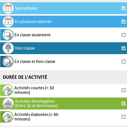
Sporadiques
En plusieurs séances
En classe seulement
Hors classe
En classe et hors classe
DURÉE DE L'ACTIVITÉ
Activités courtes (< 30
minutes)
Activités développées
(Entre 30 et 60 minutes)
Activités élaborées (> 60
minutes)