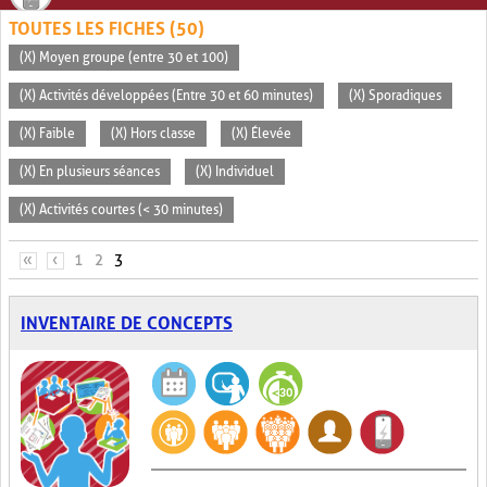
TOUTES LES FICHES (50)
(X) Moyen groupe (entre 30 et 100)
(X) Activités développées (Entre 30 et 60 minutes)
(X) Sporadiques
(X) Faible
(X) Hors classe
(X) Élevée
(X) En plusieurs séances
(X) Individuel
(X) Activités courtes (< 30 minutes)
PAGES
«
‹
1
2
3
INVENTAIRE DE CONCEPTS