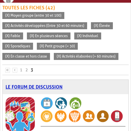
TOUTES LES FICHES (42)
(X) Moyen groupe (entre 30 et 100)
(X) Activités développées (Entre 30 et 60 minutes)
(X) Élevée
(X) Faible
(X) En plusieurs séances
(X) Individuel
(X) Sporadiques
(X) Petit groupe (< 30)
(X) En classe et hors classe
(X) Activités élaborées (> 60 minutes)
PAGES
«
‹
1
2
3
LE FORUM DE DISCUSSION