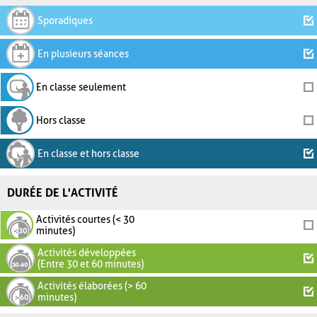
Sporadiques
En plusieurs séances
En classe seulement
Hors classe
En classe et hors classe
DURÉE DE L'ACTIVITÉ
Activités courtes (< 30
minutes)
Activités développées
(Entre 30 et 60 minutes)
Activités élaborées (> 60
minutes)