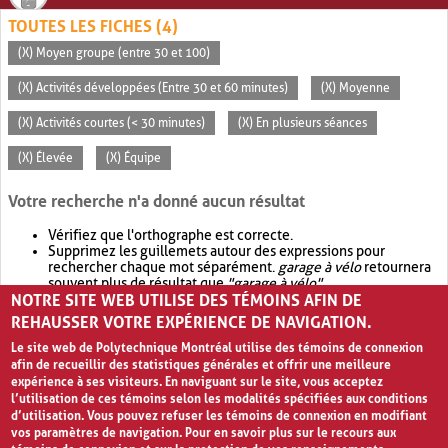
TOUTES LES FICHES (4)
(X) Moyen groupe (entre 30 et 100)
(X) Activités développées (Entre 30 et 60 minutes)
(X) Moyenne
(X) Activités courtes (< 30 minutes)
(X) En plusieurs séances
(X) Élevée
(X) Équipe
Votre recherche n'a donné aucun résultat
Vérifiez que l'orthographe est correcte.
Supprimez les guillemets autour des expressions pour
rechercher chaque mot séparément.
garage à vélo
retournera
souvent plus de résultat que
"garage à vélo"
.
NOTRE SITE WEB UTILISE DES TÉMOINS AFIN DE
Envisagez d'élargir votre recherche avec
OR
.
garage OR vélo
retournera souvent plus de résultat que
garage à vélo
.
REHAUSSER VOTRE EXPÉRIENCE DE NAVIGATION.
Le site web de Polytechnique Montréal utilise des témoins de connexion
afin de recueillir des statistiques générales et offrir une meilleure
expérience à ses visiteurs. En naviguant sur le site, vous acceptez
l’utilisation de ces témoins selon les modalités spécifiées aux conditions
d’utilisation. Vous pouvez refuser les témoins de connexion en modifiant
vos paramètres de navigation. Pour en savoir plus sur le recours aux