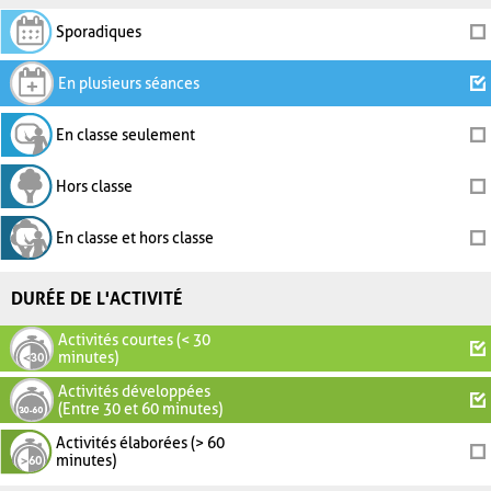
Sporadiques
En plusieurs séances
En classe seulement
Hors classe
En classe et hors classe
DURÉE DE L'ACTIVITÉ
Activités courtes (< 30
minutes)
Activités développées
(Entre 30 et 60 minutes)
Activités élaborées (> 60
minutes)