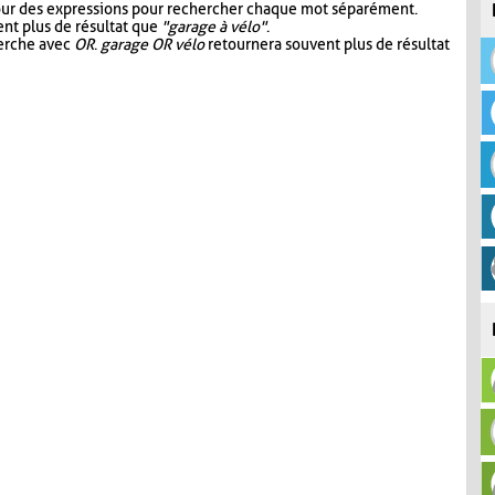
our des expressions pour rechercher chaque mot séparément.
nt plus de résultat que
"garage à vélo"
.
herche avec
OR
.
garage OR vélo
retournera souvent plus de résultat