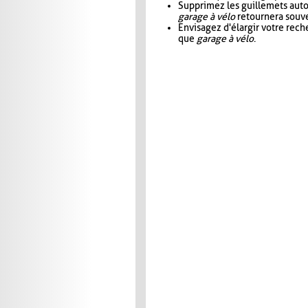
Supprimez les guillemets aut
garage à vélo
retournera souve
Envisagez d'élargir votre rec
que
garage à vélo
.