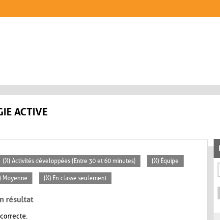
IE ACTIVE
(X) Activités développées (Entre 30 et 60 minutes)
(X) Équipe
) Moyenne
(X) En classe seulement
n résultat
 correcte.