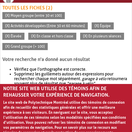
TOUTES LES FICHES (2)
(X) Moyen groupe (entre 30 et 100)
(X) Activités développées (Entre 30 et 60 minutes)
(X) Équipe
(X) Élevée
(X) En classe et hors classe
(X) En plusieurs séances
(X) Grand groupe (> 100)
Votre recherche n'a donné aucun résultat
Vérifiez que l'orthographe est correcte.
Supprimez les guillemets autour des expressions pour
rechercher chaque mot séparément.
garage à vélo
retournera
souvent plus de résultat que
"garage à vélo"
.
NOTRE SITE WEB UTILISE DES TÉMOINS AFIN DE
Envisagez d'élargir votre recherche avec
OR
.
garage OR vélo
retournera souvent plus de résultat que
garage à vélo
.
REHAUSSER VOTRE EXPÉRIENCE DE NAVIGATION.
Le site web de Polytechnique Montréal utilise des témoins de connexion
afin de recueillir des statistiques générales et offrir une meilleure
expérience à ses visiteurs. En naviguant sur le site, vous acceptez
l’utilisation de ces témoins selon les modalités spécifiées aux conditions
d’utilisation. Vous pouvez refuser les témoins de connexion en modifiant
vos paramètres de navigation. Pour en savoir plus sur le recours aux