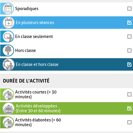
Sporadiques
En plusieurs séances
En classe seulement
Hors classe
En classe et hors classe
DURÉE DE L'ACTIVITÉ
Activités courtes (< 30
minutes)
Activités développées
(Entre 30 et 60 minutes)
Activités élaborées (> 60
minutes)