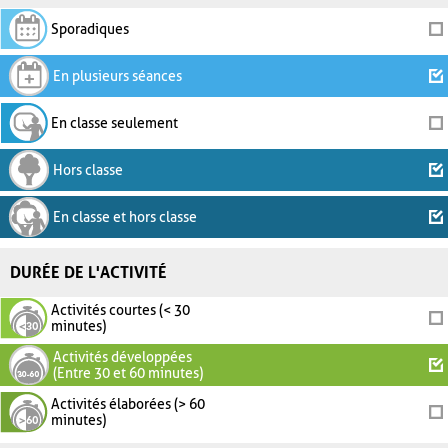
Sporadiques
En plusieurs séances
En classe seulement
Hors classe
En classe et hors classe
DURÉE DE L'ACTIVITÉ
Activités courtes (< 30
minutes)
Activités développées
(Entre 30 et 60 minutes)
Activités élaborées (> 60
minutes)