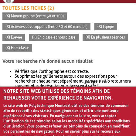
TOUTES LES FICHES (2)
(X) Moyen groupe (entre 30 et 100)
(X) Activités développées (Entre 30 et 60 minutes)
(X) Équipe
(X) Élevée
(X) En classe et hors classe
(X) En plusieurs séances
(X) Hors classe
Votre recherche n'a donné aucun résultat
Vérifiez que l'orthographe est correcte.
Supprimez les guillemets autour des expressions pour
rechercher chaque mot séparément.
garage à vélo
retournera
souvent plus de résultat que
"garage à vélo"
.
NOTRE SITE WEB UTILISE DES TÉMOINS AFIN DE
Envisagez d'élargir votre recherche avec
OR
.
garage OR vélo
retournera souvent plus de résultat que
garage à vélo
.
REHAUSSER VOTRE EXPÉRIENCE DE NAVIGATION.
Le site web de Polytechnique Montréal utilise des témoins de connexion
afin de recueillir des statistiques générales et offrir une meilleure
expérience à ses visiteurs. En naviguant sur le site, vous acceptez
l’utilisation de ces témoins selon les modalités spécifiées aux conditions
d’utilisation. Vous pouvez refuser les témoins de connexion en modifiant
vos paramètres de navigation. Pour en savoir plus sur le recours aux