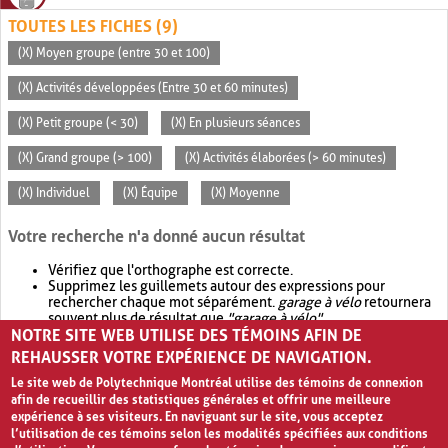
TOUTES LES FICHES (9)
(X) Moyen groupe (entre 30 et 100)
(X) Activités développées (Entre 30 et 60 minutes)
(X) Petit groupe (< 30)
(X) En plusieurs séances
(X) Grand groupe (> 100)
(X) Activités élaborées (> 60 minutes)
(X) Individuel
(X) Équipe
(X) Moyenne
Votre recherche n'a donné aucun résultat
Vérifiez que l'orthographe est correcte.
Supprimez les guillemets autour des expressions pour
rechercher chaque mot séparément.
garage à vélo
retournera
souvent plus de résultat que
"garage à vélo"
.
NOTRE SITE WEB UTILISE DES TÉMOINS AFIN DE
Envisagez d'élargir votre recherche avec
OR
.
garage OR vélo
retournera souvent plus de résultat que
garage à vélo
.
REHAUSSER VOTRE EXPÉRIENCE DE NAVIGATION.
Le site web de Polytechnique Montréal utilise des témoins de connexion
afin de recueillir des statistiques générales et offrir une meilleure
expérience à ses visiteurs. En naviguant sur le site, vous acceptez
l’utilisation de ces témoins selon les modalités spécifiées aux conditions