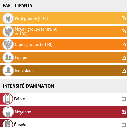
PARTICIPANTS
Petit groupe (< 30)
Moyen groupe (entre 30
et 100)
Grand groupe (> 100)
Équipe
Individuel
INTENSITÉ D'ANIMATION
Faible
Moyenne
Élevée