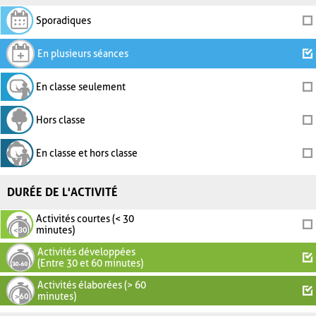
Sporadiques
En plusieurs séances
En classe seulement
Hors classe
En classe et hors classe
DURÉE DE L'ACTIVITÉ
Activités courtes (< 30
minutes)
Activités développées
(Entre 30 et 60 minutes)
Activités élaborées (> 60
minutes)