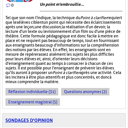
Un point m'embrouille...
0
Tel que son nom l'indique, la technique du
Point à clarifier
requiert
que les élèves ciblent un point qui nécessite des éclaircissements
après une leçon, une discussion, la réalisation d'un devoir, la
lecture d'un texte ou le visionnement d'un film ou d'une pièce de
théâtre. Cette formule pédagogique est donc facile à mettre en
place et ne requiert pas beaucoup de temps, tout en fournissant
aux enseignants beaucoup d'informations sur la compréhension
des notions par les élèves. En effet, les enseignants sont en
mesure de repérer assez aisément les sujets les plus difficiles
pour leurs élèves et, ainsi, d'orienter leurs décisions
d'enseignement quant au temps à consacrer à chacun de ces
sujets. Il est possible pour l'enseignant de prévenir les élèves
qu'ils auront à proposer un
Point à clarifier
après une activité. Cela
les incitera à être plus attentifs et plus concentrés, et donc à
mieux comprendre la matière.
Réflexion individuelle (31)
Questions anonymes (2)
Enseignement magistral (5)
SONDAGES D'OPINION