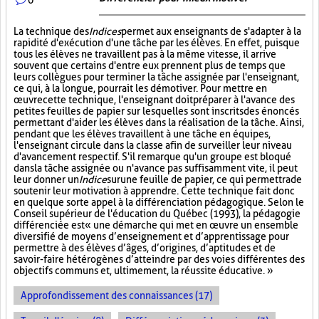
La technique des
Indices
permet aux enseignants de s'adapter à la
rapidité d'exécution d'une tâche par les élèves. En effet, puisque
tous les élèves ne travaillent pas à la même vitesse, il arrive
souvent que certains d'entre eux prennent plus de temps que
leurs collègues pour terminer la tâche assignée par l'enseignant,
ce qui, à la longue, pourrait les démotiver. Pour mettre en
œuvre cette technique, l'enseignant doit préparer à l'avance des
petites feuilles de papier sur lesquelles sont inscrits des énoncés
permettant d'aider les élèves dans la réalisation de la tâche. Ainsi,
pendant que les élèves travaillent à une tâche en équipes,
l'enseignant circule dans la classe afin de surveiller leur niveau
d'avancement respectif. S'il remarque qu'un groupe est bloqué
dans la tâche assignée ou n'avance pas suffisamment vite, il peut
leur donner un
Indice
sur
une feuille de papier, ce qui permettra de
soutenir leur motivation à apprendre. Cette technique fait donc
en quelque sorte appel à la différenciation pédagogique. Selon le
Conseil supérieur de l'éducation du Québec (1993), la pédagogie
différenciée est « une démarche qui met en œuvre un ensemble
diversifié de moyens d’enseignement et d’apprentissage pour
permettre à des élèves d’âges, d’origines, d’aptitudes et de
savoir-faire hétérogènes d’atteindre par des voies différentes des
objectifs communs et, ultimement, la réussite éducative. »
Approfondissement des connaissances (17)