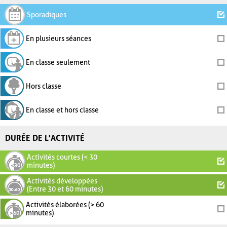
Sporadiques
En plusieurs séances
En classe seulement
Hors classe
En classe et hors classe
DURÉE DE L'ACTIVITÉ
Activités courtes (< 30
minutes)
Activités développées
(Entre 30 et 60 minutes)
Activités élaborées (> 60
minutes)