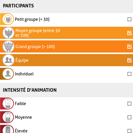
PARTICIPANTS
Petit groupe (< 30)
Moyen groupe (entre 30
et 100)
Grand groupe (> 100)
Équipe
Individuel
INTENSITÉ D'ANIMATION
Faible
Moyenne
Élevée