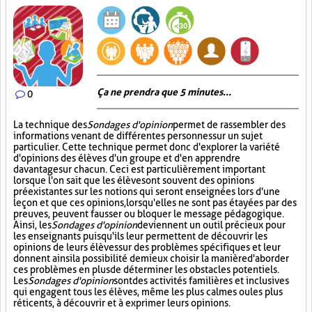
Ça ne prendra que 5 minutes...
0
La technique des
Sondages d'opinion
permet de rassembler des
informations venant de différentes personnes sur un sujet
particulier. Cette technique permet donc d'explorer la variété
d'opinions des élèves d'un groupe et d'en apprendre
davantage sur chacun. Ceci est particulièrement important
lorsque l'on sait que les élèves ont souvent des opinions
préexistantes sur les notions qui seront enseignées lors d'une
leçon et que ces opinions, lorsqu'elles ne sont pas étayées par des
preuves, peuvent fausser ou bloquer le message pédagogique.
Ainsi, les
Sondages d'opinion
deviennent un outil précieux pour
les enseignants puisqu'ils leur permettent de découvrir les
opinions de leurs élèves sur des problèmes spécifiques et leur
donnent ainsi la possibilité de mieux choisir la manière d'aborder
ces problèmes en plus de déterminer les obstacles potentiels.
Les
Sondages d'opinion
sont des activités familières et inclusives
qui engagent tous les élèves, même les plus calmes ou les plus
réticents, à découvrir et à exprimer leurs opinions.