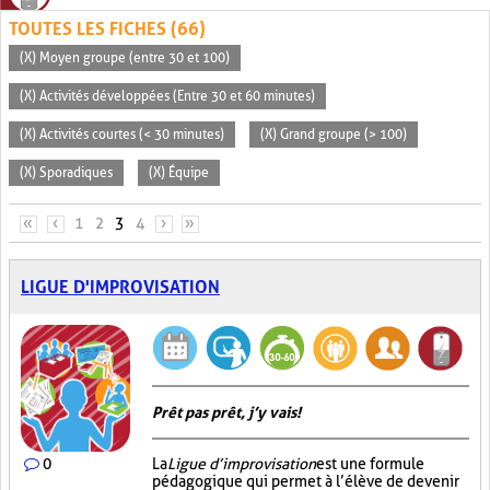
TOUTES LES FICHES (66)
(X) Moyen groupe (entre 30 et 100)
(X) Activités développées (Entre 30 et 60 minutes)
(X) Activités courtes (< 30 minutes)
(X) Grand groupe (> 100)
(X) Sporadiques
(X) Équipe
PAGES
«
‹
1
2
3
4
›
»
LIGUE D'IMPROVISATION
Prêt pas prêt, j’y vais!
0
La
Ligue d’improvisation
est une formule
pédagogique qui permet à l’élève de devenir