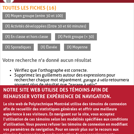
TOUTES LES FICHES (16)
(X) Moyen groupe (entre 30 et 100)
(X) Activités développées (Entre 30 et 60 minutes)
(X) En classe et hors classe
(X) Petit groupe (< 30)
(X) Sporadiques
(X) Élevée
(X) Moyenne
Votre recherche n'a donné aucun résultat
Vérifiez que l'orthographe est correcte.
Supprimez les guillemets autour des expressions pour
rechercher chaque mot séparément.
garage à vélo
retournera
souvent plus de résultat que
"garage à vélo"
.
NOTRE SITE WEB UTILISE DES TÉMOINS AFIN DE
Envisagez d'élargir votre recherche avec
OR
.
garage OR vélo
retournera souvent plus de résultat que
garage à vélo
.
REHAUSSER VOTRE EXPÉRIENCE DE NAVIGATION.
Le site web de Polytechnique Montréal utilise des témoins de connexion
afin de recueillir des statistiques générales et offrir une meilleure
expérience à ses visiteurs. En naviguant sur le site, vous acceptez
l’utilisation de ces témoins selon les modalités spécifiées aux conditions
d’utilisation. Vous pouvez refuser les témoins de connexion en modifiant
vos paramètres de navigation. Pour en savoir plus sur le recours aux