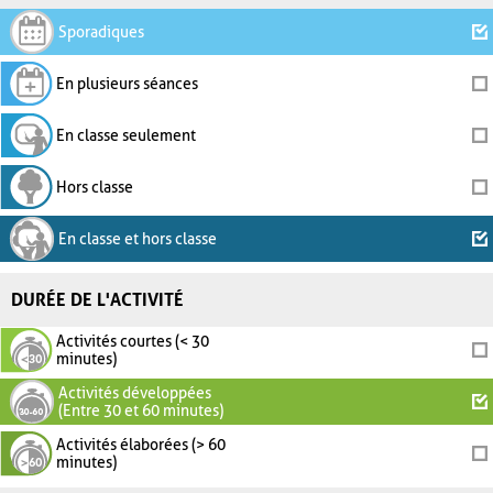
Sporadiques
En plusieurs séances
En classe seulement
Hors classe
En classe et hors classe
DURÉE DE L'ACTIVITÉ
Activités courtes (< 30
minutes)
Activités développées
(Entre 30 et 60 minutes)
Activités élaborées (> 60
minutes)