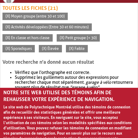
TOUTES LES FICHES (21)
(X) Moyen groupe (entre 30 et 100)
(X) Activités développées (Entre 30 et 60 minutes)
(X) En classe et hors classe
(X) Petit groupe (< 30)
(X) Sporadiques
(X) Élevée
(X) Faible
Votre recherche n'a donné aucun résultat
Vérifiez que l'orthographe est correcte.
Supprimez les guillemets autour des expressions pour
rechercher chaque mot séparément.
garage à vélo
retournera
souvent plus de résultat que
"garage à vélo"
.
NOTRE SITE WEB UTILISE DES TÉMOINS AFIN DE
Envisagez d'élargir votre recherche avec
OR
.
garage OR vélo
retournera souvent plus de résultat que
garage à vélo
.
REHAUSSER VOTRE EXPÉRIENCE DE NAVIGATION.
Le site web de Polytechnique Montréal utilise des témoins de connexion
afin de recueillir des statistiques générales et offrir une meilleure
expérience à ses visiteurs. En naviguant sur le site, vous acceptez
l’utilisation de ces témoins selon les modalités spécifiées aux conditions
d’utilisation. Vous pouvez refuser les témoins de connexion en modifiant
vos paramètres de navigation. Pour en savoir plus sur le recours aux