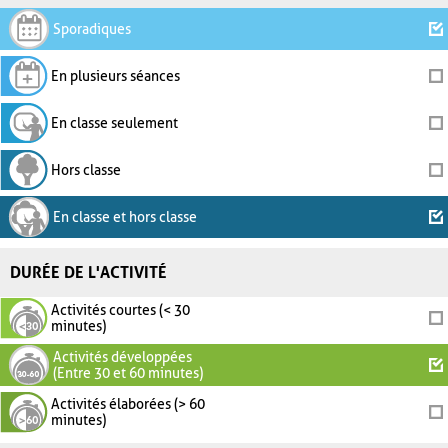
Sporadiques
En plusieurs séances
En classe seulement
Hors classe
En classe et hors classe
DURÉE DE L'ACTIVITÉ
Activités courtes (< 30
minutes)
Activités développées
(Entre 30 et 60 minutes)
Activités élaborées (> 60
minutes)