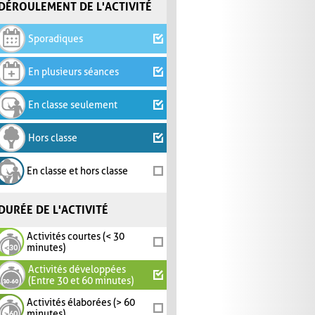
DÉROULEMENT DE L'ACTIVITÉ
Sporadiques
En plusieurs séances
En classe seulement
Hors classe
En classe et hors classe
DURÉE DE L'ACTIVITÉ
Activités courtes (< 30
minutes)
Activités développées
(Entre 30 et 60 minutes)
Activités élaborées (> 60
minutes)