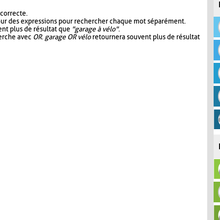
 correcte.
our des expressions pour rechercher chaque mot séparément.
nt plus de résultat que
"garage à vélo"
.
herche avec
OR
.
garage OR vélo
retournera souvent plus de résultat