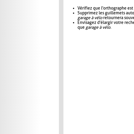
Vérifiez que l'orthographe est
Supprimez les guillemets aut
garage à vélo
retournera souve
Envisagez d'élargir votre rec
que
garage à vélo
.