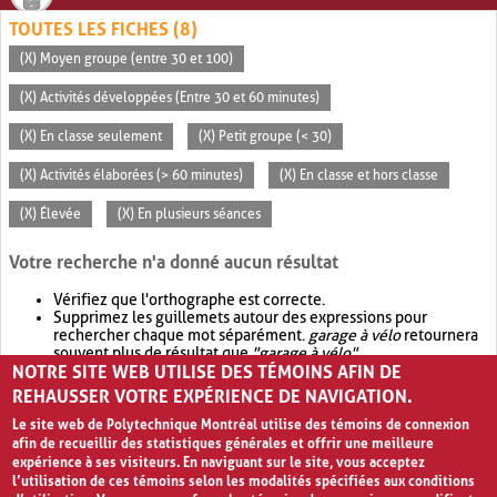
TOUTES LES FICHES (8)
(X) Moyen groupe (entre 30 et 100)
(X) Activités développées (Entre 30 et 60 minutes)
(X) En classe seulement
(X) Petit groupe (< 30)
(X) Activités élaborées (> 60 minutes)
(X) En classe et hors classe
(X) Élevée
(X) En plusieurs séances
Votre recherche n'a donné aucun résultat
Vérifiez que l'orthographe est correcte.
Supprimez les guillemets autour des expressions pour
rechercher chaque mot séparément.
garage à vélo
retournera
souvent plus de résultat que
"garage à vélo"
.
NOTRE SITE WEB UTILISE DES TÉMOINS AFIN DE
Envisagez d'élargir votre recherche avec
OR
.
garage OR vélo
retournera souvent plus de résultat que
garage à vélo
.
REHAUSSER VOTRE EXPÉRIENCE DE NAVIGATION.
Le site web de Polytechnique Montréal utilise des témoins de connexion
afin de recueillir des statistiques générales et offrir une meilleure
expérience à ses visiteurs. En naviguant sur le site, vous acceptez
l’utilisation de ces témoins selon les modalités spécifiées aux conditions