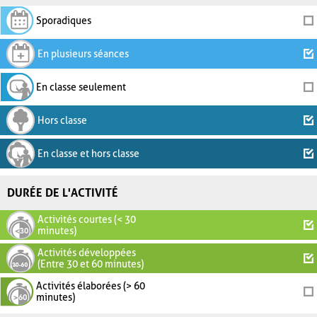
Sporadiques
En plusieurs séances
En classe seulement
Hors classe
En classe et hors classe
DURÉE DE L'ACTIVITÉ
Activités courtes (< 30
minutes)
Activités développées
(Entre 30 et 60 minutes)
Activités élaborées (> 60
minutes)