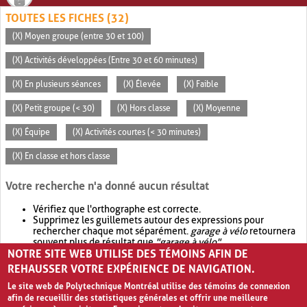
TOUTES LES FICHES (32)
(X) Moyen groupe (entre 30 et 100)
(X) Activités développées (Entre 30 et 60 minutes)
(X) En plusieurs séances
(X) Élevée
(X) Faible
(X) Petit groupe (< 30)
(X) Hors classe
(X) Moyenne
(X) Équipe
(X) Activités courtes (< 30 minutes)
(X) En classe et hors classe
Votre recherche n'a donné aucun résultat
Vérifiez que l'orthographe est correcte.
Supprimez les guillemets autour des expressions pour
rechercher chaque mot séparément.
garage à vélo
retournera
souvent plus de résultat que
"garage à vélo"
.
NOTRE SITE WEB UTILISE DES TÉMOINS AFIN DE
Envisagez d'élargir votre recherche avec
OR
.
garage OR vélo
retournera souvent plus de résultat que
garage à vélo
.
REHAUSSER VOTRE EXPÉRIENCE DE NAVIGATION.
Le site web de Polytechnique Montréal utilise des témoins de connexion
afin de recueillir des statistiques générales et offrir une meilleure