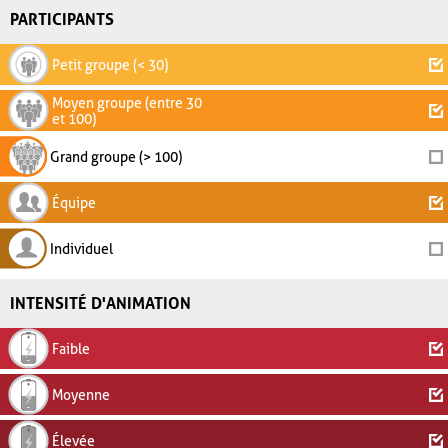
PARTICIPANTS
Petit groupe (< 30)
Moyen groupe (entre 30
et 100)
Grand groupe (> 100)
Équipe
Individuel
INTENSITÉ D'ANIMATION
Faible
Moyenne
Élevée