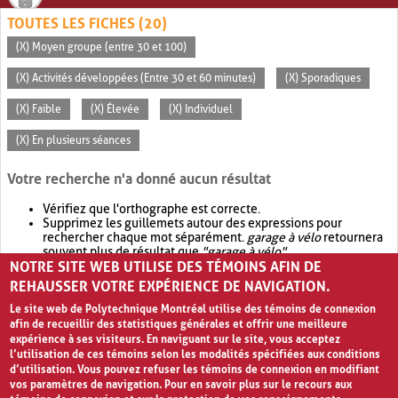
TOUTES LES FICHES (20)
(X) Moyen groupe (entre 30 et 100)
(X) Activités développées (Entre 30 et 60 minutes)
(X) Sporadiques
(X) Faible
(X) Élevée
(X) Individuel
(X) En plusieurs séances
Votre recherche n'a donné aucun résultat
Vérifiez que l'orthographe est correcte.
Supprimez les guillemets autour des expressions pour
rechercher chaque mot séparément.
garage à vélo
retournera
souvent plus de résultat que
"garage à vélo"
.
NOTRE SITE WEB UTILISE DES TÉMOINS AFIN DE
Envisagez d'élargir votre recherche avec
OR
.
garage OR vélo
retournera souvent plus de résultat que
garage à vélo
.
REHAUSSER VOTRE EXPÉRIENCE DE NAVIGATION.
Le site web de Polytechnique Montréal utilise des témoins de connexion
afin de recueillir des statistiques générales et offrir une meilleure
expérience à ses visiteurs. En naviguant sur le site, vous acceptez
l’utilisation de ces témoins selon les modalités spécifiées aux conditions
d’utilisation. Vous pouvez refuser les témoins de connexion en modifiant
vos paramètres de navigation. Pour en savoir plus sur le recours aux