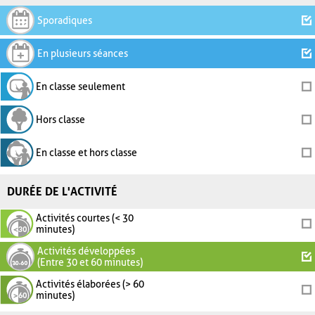
Sporadiques
En plusieurs séances
En classe seulement
Hors classe
En classe et hors classe
DURÉE DE L'ACTIVITÉ
Activités courtes (< 30
minutes)
Activités développées
(Entre 30 et 60 minutes)
Activités élaborées (> 60
minutes)