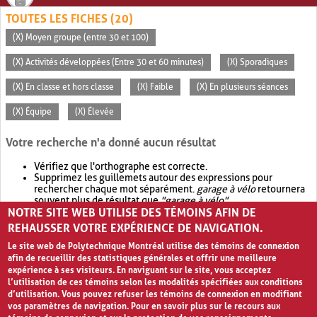
TOUTES LES FICHES (20)
(X) Moyen groupe (entre 30 et 100)
(X) Activités développées (Entre 30 et 60 minutes)
(X) Sporadiques
(X) En classe et hors classe
(X) Faible
(X) En plusieurs séances
(X) Équipe
(X) Élevée
Votre recherche n'a donné aucun résultat
Vérifiez que l'orthographe est correcte.
Supprimez les guillemets autour des expressions pour
rechercher chaque mot séparément.
garage à vélo
retournera
souvent plus de résultat que
"garage à vélo"
.
NOTRE SITE WEB UTILISE DES TÉMOINS AFIN DE
Envisagez d'élargir votre recherche avec
OR
.
garage OR vélo
retournera souvent plus de résultat que
garage à vélo
.
REHAUSSER VOTRE EXPÉRIENCE DE NAVIGATION.
Le site web de Polytechnique Montréal utilise des témoins de connexion
afin de recueillir des statistiques générales et offrir une meilleure
expérience à ses visiteurs. En naviguant sur le site, vous acceptez
l’utilisation de ces témoins selon les modalités spécifiées aux conditions
d’utilisation. Vous pouvez refuser les témoins de connexion en modifiant
vos paramètres de navigation. Pour en savoir plus sur le recours aux