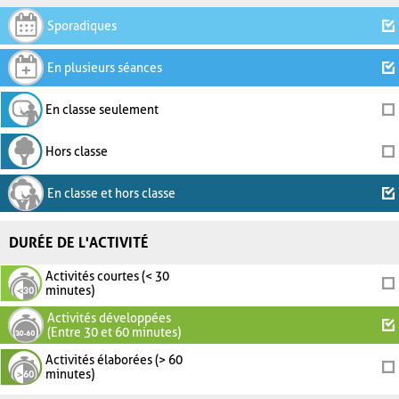
Sporadiques
En plusieurs séances
En classe seulement
Hors classe
En classe et hors classe
DURÉE DE L'ACTIVITÉ
Activités courtes (< 30
minutes)
Activités développées
(Entre 30 et 60 minutes)
Activités élaborées (> 60
minutes)