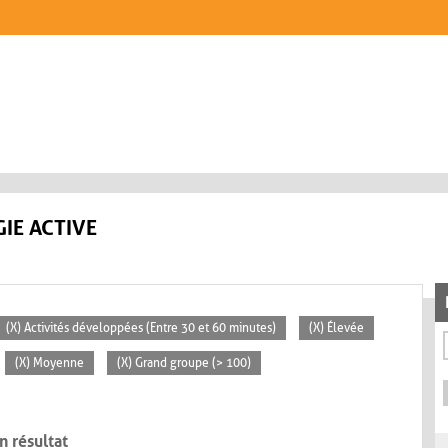
IE ACTIVE
(X) Activités développées (Entre 30 et 60 minutes)
(X) Élevée
(X) Moyenne
(X) Grand groupe (> 100)
n résultat