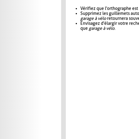
Vérifiez que l'orthographe est
Supprimez les guillemets aut
garage à vélo
retournera souve
Envisagez d'élargir votre rec
que
garage à vélo
.