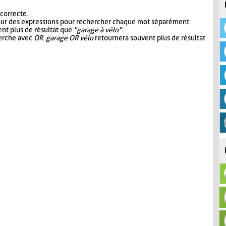
 correcte.
our des expressions pour rechercher chaque mot séparément.
nt plus de résultat que
"garage à vélo"
.
herche avec
OR
.
garage OR vélo
retournera souvent plus de résultat