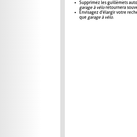
Supprimez les guillemets aut
garage à vélo
retournera souve
Envisagez d'élargir votre rec
que
garage à vélo
.