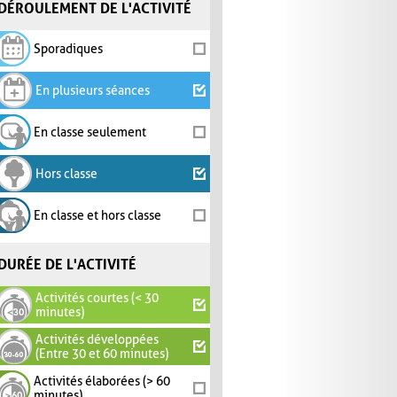
DÉROULEMENT DE L'ACTIVITÉ
Sporadiques
En plusieurs séances
En classe seulement
Hors classe
En classe et hors classe
DURÉE DE L'ACTIVITÉ
Activités courtes (< 30
minutes)
Activités développées
(Entre 30 et 60 minutes)
Activités élaborées (> 60
minutes)