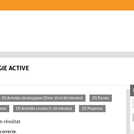
IE ACTIVE
(X) Activités développées (Entre 30 et 60 minutes)
(X) Élevée
lasse
(X) Activités courtes (< 30 minutes)
(X) Moyenne
n résultat
 correcte.