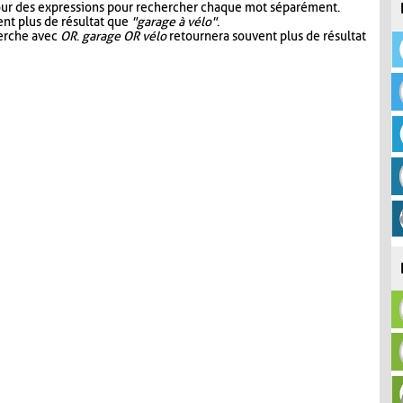
our des expressions pour rechercher chaque mot séparément.
nt plus de résultat que
"garage à vélo"
.
herche avec
OR
.
garage OR vélo
retournera souvent plus de résultat