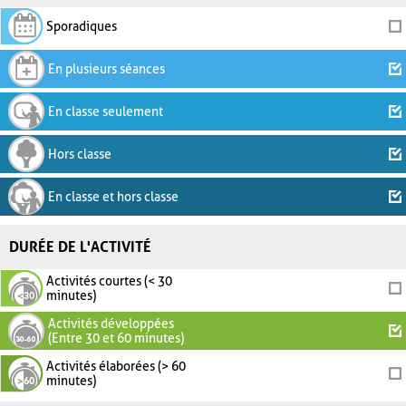
Sporadiques
En plusieurs séances
En classe seulement
Hors classe
En classe et hors classe
DURÉE DE L'ACTIVITÉ
Activités courtes (< 30
minutes)
Activités développées
(Entre 30 et 60 minutes)
Activités élaborées (> 60
minutes)