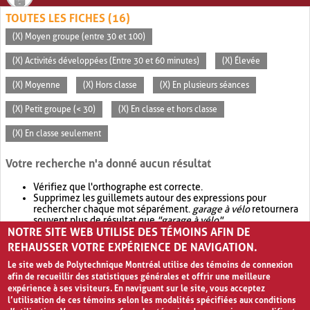
TOUTES LES FICHES (16)
(X) Moyen groupe (entre 30 et 100)
(X) Activités développées (Entre 30 et 60 minutes)
(X) Élevée
(X) Moyenne
(X) Hors classe
(X) En plusieurs séances
(X) Petit groupe (< 30)
(X) En classe et hors classe
(X) En classe seulement
Votre recherche n'a donné aucun résultat
Vérifiez que l'orthographe est correcte.
Supprimez les guillemets autour des expressions pour
rechercher chaque mot séparément.
garage à vélo
retournera
souvent plus de résultat que
"garage à vélo"
.
NOTRE SITE WEB UTILISE DES TÉMOINS AFIN DE
Envisagez d'élargir votre recherche avec
OR
.
garage OR vélo
retournera souvent plus de résultat que
garage à vélo
.
REHAUSSER VOTRE EXPÉRIENCE DE NAVIGATION.
Le site web de Polytechnique Montréal utilise des témoins de connexion
afin de recueillir des statistiques générales et offrir une meilleure
expérience à ses visiteurs. En naviguant sur le site, vous acceptez
l’utilisation de ces témoins selon les modalités spécifiées aux conditions