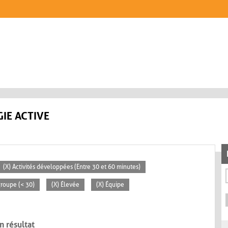
IE ACTIVE
(X) Activités développées (Entre 30 et 60 minutes)
 groupe (< 30)
(X) Élevée
(X) Équipe
n résultat