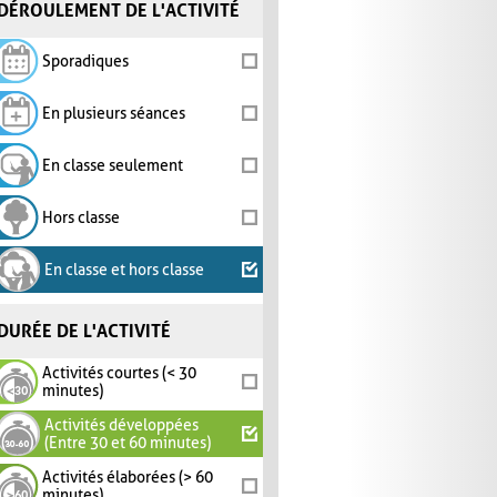
DÉROULEMENT DE L'ACTIVITÉ
Sporadiques
En plusieurs séances
En classe seulement
Hors classe
En classe et hors classe
DURÉE DE L'ACTIVITÉ
Activités courtes (< 30
minutes)
Activités développées
(Entre 30 et 60 minutes)
Activités élaborées (> 60
minutes)