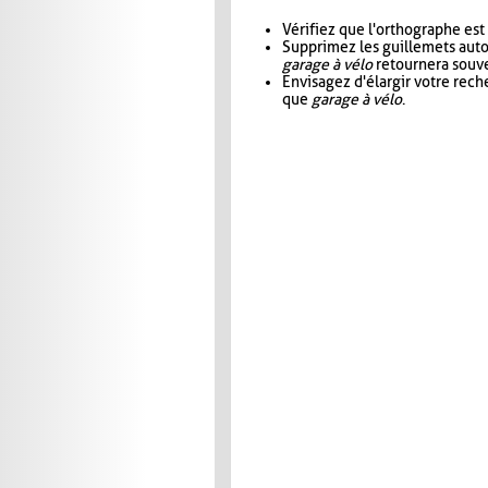
Vérifiez que l'orthographe est
Supprimez les guillemets aut
garage à vélo
retournera souve
Envisagez d'élargir votre rec
que
garage à vélo
.