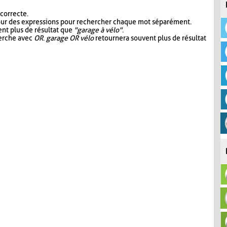
 correcte.
our des expressions pour rechercher chaque mot séparément.
nt plus de résultat que
"garage à vélo"
.
herche avec
OR
.
garage OR vélo
retournera souvent plus de résultat