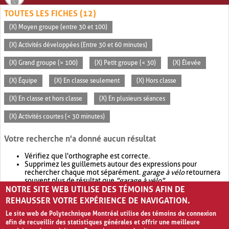
TOUTES LES FICHES (12)
(X) Moyen groupe (entre 30 et 100)
(X) Activités développées (Entre 30 et 60 minutes)
(X) Grand groupe (> 100)
(X) Petit groupe (< 30)
(X) Élevée
(X) Équipe
(X) En classe seulement
(X) Hors classe
(X) En classe et hors classe
(X) En plusieurs séances
(X) Activités courtes (< 30 minutes)
Votre recherche n'a donné aucun résultat
Vérifiez que l'orthographe est correcte.
Supprimez les guillemets autour des expressions pour
rechercher chaque mot séparément.
garage à vélo
retournera
souvent plus de résultat que
"garage à vélo"
.
NOTRE SITE WEB UTILISE DES TÉMOINS AFIN DE
Envisagez d'élargir votre recherche avec
OR
.
garage OR vélo
retournera souvent plus de résultat que
garage à vélo
.
REHAUSSER VOTRE EXPÉRIENCE DE NAVIGATION.
Le site web de Polytechnique Montréal utilise des témoins de connexion
afin de recueillir des statistiques générales et offrir une meilleure