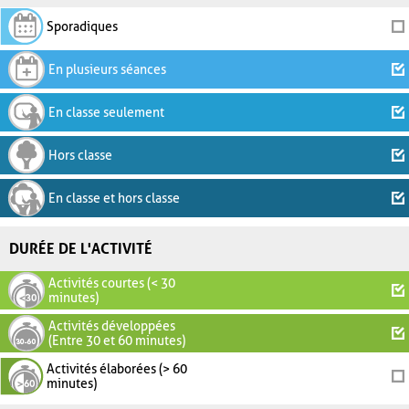
Sporadiques
En plusieurs séances
En classe seulement
Hors classe
En classe et hors classe
DURÉE DE L'ACTIVITÉ
Activités courtes (< 30
minutes)
Activités développées
(Entre 30 et 60 minutes)
Activités élaborées (> 60
minutes)