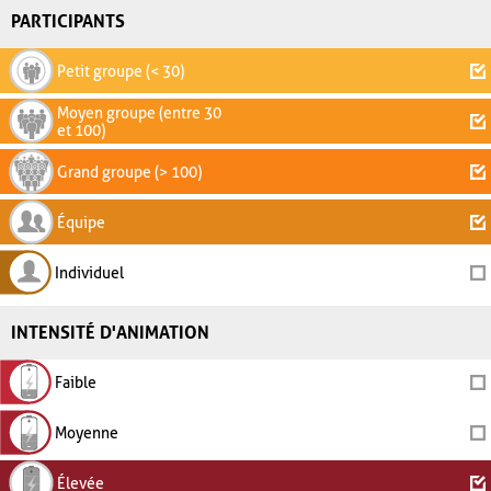
PARTICIPANTS
Petit groupe (< 30)
Moyen groupe (entre 30
et 100)
Grand groupe (> 100)
Équipe
Individuel
INTENSITÉ D'ANIMATION
Faible
Moyenne
Élevée