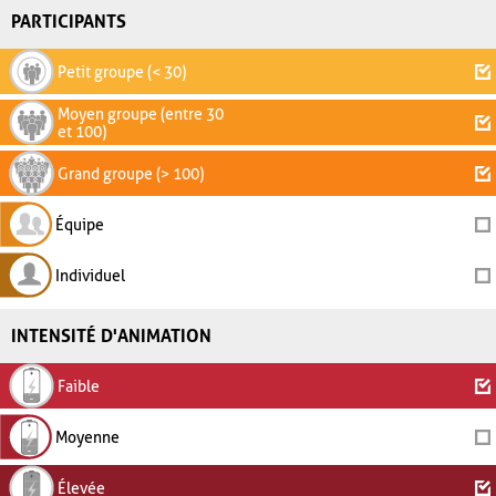
PARTICIPANTS
Petit groupe (< 30)
Moyen groupe (entre 30
et 100)
Grand groupe (> 100)
Équipe
Individuel
INTENSITÉ D'ANIMATION
Faible
Moyenne
Élevée