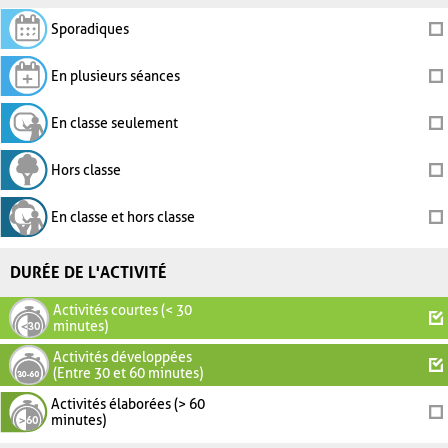
Sporadiques
En plusieurs séances
En classe seulement
Hors classe
En classe et hors classe
DURÉE DE L'ACTIVITÉ
Activités courtes (< 30
minutes)
Activités développées
(Entre 30 et 60 minutes)
Activités élaborées (> 60
minutes)