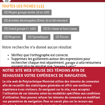
TOUTES LES FICHES (15)
(X) Moyen groupe (entre 30 et 100)
(X) Activités développées (Entre 30 et 60 minutes)
(X) Grand groupe (> 100)
(X) En classe et hors classe
(X) Moyenne
(X) Sporadiques
(X) Élevée
Votre recherche n'a donné aucun résultat
Vérifiez que l'orthographe est correcte.
Supprimez les guillemets autour des expressions pour
rechercher chaque mot séparément.
garage à vélo
retournera
souvent plus de résultat que
"garage à vélo"
.
NOTRE SITE WEB UTILISE DES TÉMOINS AFIN DE
Envisagez d'élargir votre recherche avec
OR
.
garage OR vélo
retournera souvent plus de résultat que
garage à vélo
.
REHAUSSER VOTRE EXPÉRIENCE DE NAVIGATION.
Le site web de Polytechnique Montréal utilise des témoins de connexion
afin de recueillir des statistiques générales et offrir une meilleure
expérience à ses visiteurs. En naviguant sur le site, vous acceptez
l’utilisation de ces témoins selon les modalités spécifiées aux conditions
d’utilisation. Vous pouvez refuser les témoins de connexion en modifiant
vos paramètres de navigation. Pour en savoir plus sur le recours aux