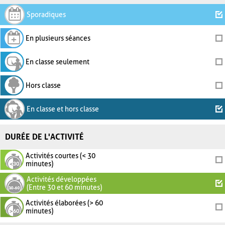
Sporadiques
En plusieurs séances
En classe seulement
Hors classe
En classe et hors classe
DURÉE DE L'ACTIVITÉ
Activités courtes (< 30
minutes)
Activités développées
(Entre 30 et 60 minutes)
Activités élaborées (> 60
minutes)