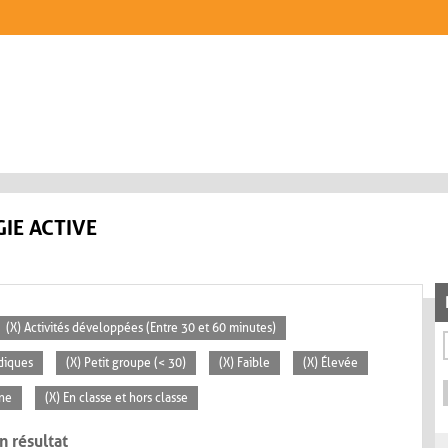
IE ACTIVE
(X) Activités développées (Entre 30 et 60 minutes)
diques
(X) Petit groupe (< 30)
(X) Faible
(X) Élevée
ne
(X) En classe et hors classe
n résultat