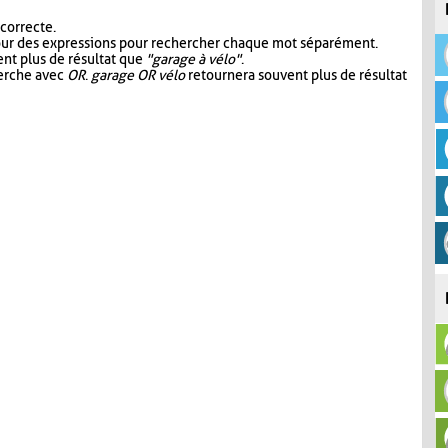
 correcte.
our des expressions pour rechercher chaque mot séparément.
nt plus de résultat que
"garage à vélo"
.
herche avec
OR
.
garage OR vélo
retournera souvent plus de résultat