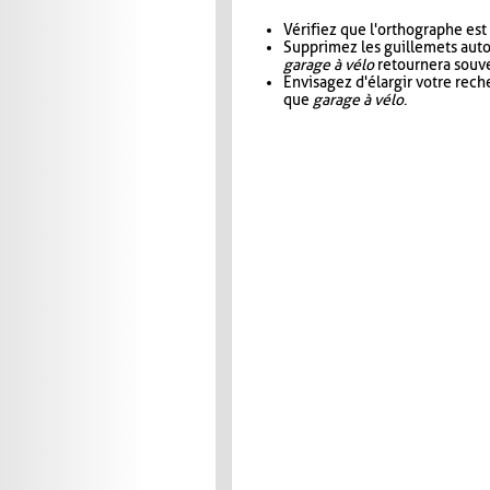
Vérifiez que l'orthographe est
Supprimez les guillemets aut
garage à vélo
retournera souve
Envisagez d'élargir votre rec
que
garage à vélo
.