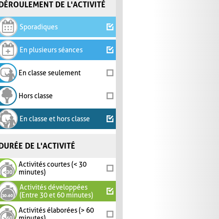
DÉROULEMENT DE L'ACTIVITÉ
Sporadiques
En plusieurs séances
En classe seulement
Hors classe
En classe et hors classe
DURÉE DE L'ACTIVITÉ
Activités courtes (< 30
minutes)
Activités développées
(Entre 30 et 60 minutes)
Activités élaborées (> 60
minutes)