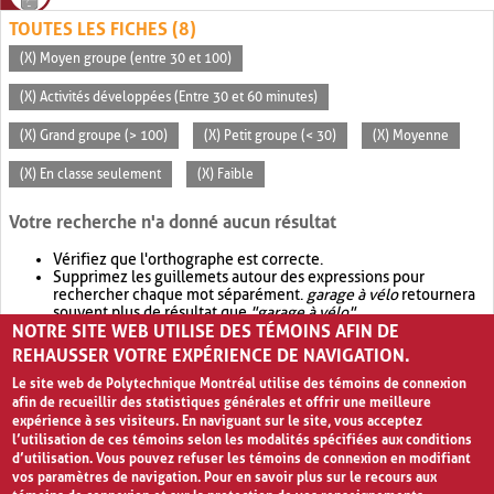
TOUTES LES FICHES (8)
(X) Moyen groupe (entre 30 et 100)
(X) Activités développées (Entre 30 et 60 minutes)
(X) Grand groupe (> 100)
(X) Petit groupe (< 30)
(X) Moyenne
(X) En classe seulement
(X) Faible
Votre recherche n'a donné aucun résultat
Vérifiez que l'orthographe est correcte.
Supprimez les guillemets autour des expressions pour
rechercher chaque mot séparément.
garage à vélo
retournera
souvent plus de résultat que
"garage à vélo"
.
NOTRE SITE WEB UTILISE DES TÉMOINS AFIN DE
Envisagez d'élargir votre recherche avec
OR
.
garage OR vélo
retournera souvent plus de résultat que
garage à vélo
.
REHAUSSER VOTRE EXPÉRIENCE DE NAVIGATION.
Le site web de Polytechnique Montréal utilise des témoins de connexion
afin de recueillir des statistiques générales et offrir une meilleure
expérience à ses visiteurs. En naviguant sur le site, vous acceptez
l’utilisation de ces témoins selon les modalités spécifiées aux conditions
d’utilisation. Vous pouvez refuser les témoins de connexion en modifiant
vos paramètres de navigation. Pour en savoir plus sur le recours aux