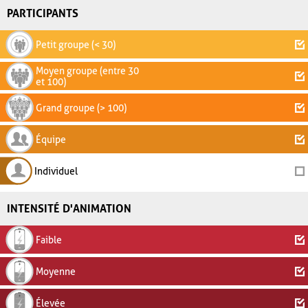
PARTICIPANTS
Petit groupe (< 30)
Moyen groupe (entre 30
et 100)
Grand groupe (> 100)
Équipe
Individuel
INTENSITÉ D'ANIMATION
Faible
Moyenne
Élevée