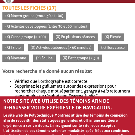
TOUTES LES FICHES (27)
(X) Moyen groupe (entre 30 et 100)
(X) Activités développées (Entre 30 et 60 minutes)
(X) Grand groupe (> 100)
(X) En plusieurs séances
(X) Élevée
(X) Faible
(X) Activités élaborées (> 60 minutes)
(X) Hors classe
(X) Moyenne
(X) Équipe
(X) Petit groupe (< 30)
Votre recherche n'a donné aucun résultat
Vérifiez que l'orthographe est correcte.
Supprimez les guillemets autour des expressions pour
rechercher chaque mot séparément.
garage à vélo
retournera
souvent plus de résultat que
"garage à vélo"
.
NOTRE SITE WEB UTILISE DES TÉMOINS AFIN DE
Envisagez d'élargir votre recherche avec
OR
.
garage OR vélo
retournera souvent plus de résultat que
garage à vélo
.
REHAUSSER VOTRE EXPÉRIENCE DE NAVIGATION.
Le site web de Polytechnique Montréal utilise des témoins de connexion
afin de recueillir des statistiques générales et offrir une meilleure
expérience à ses visiteurs. En naviguant sur le site, vous acceptez
l’utilisation de ces témoins selon les modalités spécifiées aux conditions