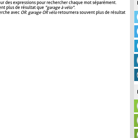
our des expressions pour rechercher chaque mot séparément.
nt plus de résultat que
"garage à vélo"
.
herche avec
OR
.
garage OR vélo
retournera souvent plus de résultat