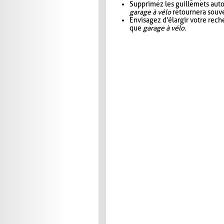
Supprimez les guillemets aut
garage à vélo
retournera souve
Envisagez d'élargir votre rec
que
garage à vélo
.