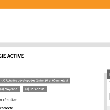
IE ACTIVE
(X) Activités développées (Entre 30 et 60 minutes)
(X) Moyenne
(X) Hors classe
n résultat
 correcte.