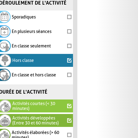
DÉROULEMENT DE L'ACTIVITÉ
Sporadiques
En plusieurs séances
En classe seulement
Hors classe
En classe et hors classe
DURÉE DE L'ACTIVITÉ
Activités courtes (< 30
minutes)
Activités développées
(Entre 30 et 60 minutes)
Activités élaborées (> 60
minutes)