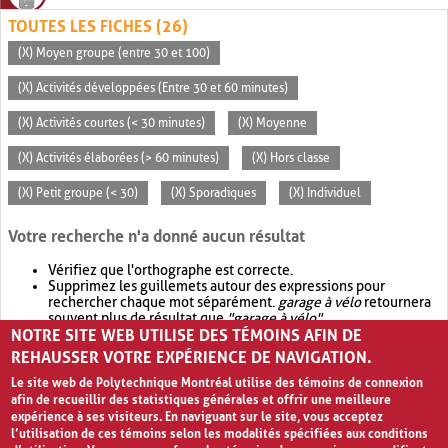
TOUTES LES FICHES (26)
(X) Moyen groupe (entre 30 et 100)
(X) Activités développées (Entre 30 et 60 minutes)
(X) Activités courtes (< 30 minutes)
(X) Moyenne
(X) Activités élaborées (> 60 minutes)
(X) Hors classe
(X) Petit groupe (< 30)
(X) Sporadiques
(X) Individuel
Votre recherche n'a donné aucun résultat
Vérifiez que l'orthographe est correcte.
Supprimez les guillemets autour des expressions pour
rechercher chaque mot séparément.
garage à vélo
retournera
souvent plus de résultat que
"garage à vélo"
.
NOTRE SITE WEB UTILISE DES TÉMOINS AFIN DE
Envisagez d'élargir votre recherche avec
OR
.
garage OR vélo
retournera souvent plus de résultat que
garage à vélo
.
REHAUSSER VOTRE EXPÉRIENCE DE NAVIGATION.
Le site web de Polytechnique Montréal utilise des témoins de connexion
afin de recueillir des statistiques générales et offrir une meilleure
expérience à ses visiteurs. En naviguant sur le site, vous acceptez
l’utilisation de ces témoins selon les modalités spécifiées aux conditions