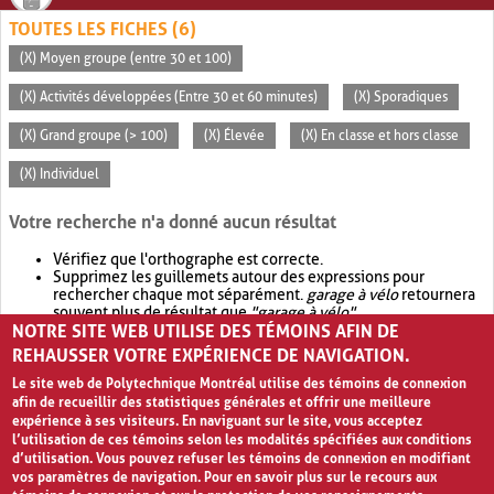
TOUTES LES FICHES (6)
(X) Moyen groupe (entre 30 et 100)
(X) Activités développées (Entre 30 et 60 minutes)
(X) Sporadiques
(X) Grand groupe (> 100)
(X) Élevée
(X) En classe et hors classe
(X) Individuel
Votre recherche n'a donné aucun résultat
Vérifiez que l'orthographe est correcte.
Supprimez les guillemets autour des expressions pour
rechercher chaque mot séparément.
garage à vélo
retournera
souvent plus de résultat que
"garage à vélo"
.
NOTRE SITE WEB UTILISE DES TÉMOINS AFIN DE
Envisagez d'élargir votre recherche avec
OR
.
garage OR vélo
retournera souvent plus de résultat que
garage à vélo
.
REHAUSSER VOTRE EXPÉRIENCE DE NAVIGATION.
Le site web de Polytechnique Montréal utilise des témoins de connexion
afin de recueillir des statistiques générales et offrir une meilleure
expérience à ses visiteurs. En naviguant sur le site, vous acceptez
l’utilisation de ces témoins selon les modalités spécifiées aux conditions
d’utilisation. Vous pouvez refuser les témoins de connexion en modifiant
vos paramètres de navigation. Pour en savoir plus sur le recours aux