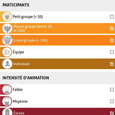
PARTICIPANTS
Petit groupe (< 30)
Moyen groupe (entre 30
et 100)
Grand groupe (> 100)
Équipe
Individuel
INTENSITÉ D'ANIMATION
Faible
Moyenne
Élevée