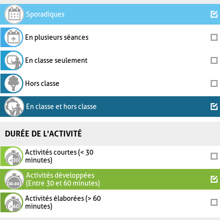
Sporadiques
En plusieurs séances
En classe seulement
Hors classe
En classe et hors classe
DURÉE DE L'ACTIVITÉ
Activités courtes (< 30
minutes)
Activités développées
(Entre 30 et 60 minutes)
Activités élaborées (> 60
minutes)