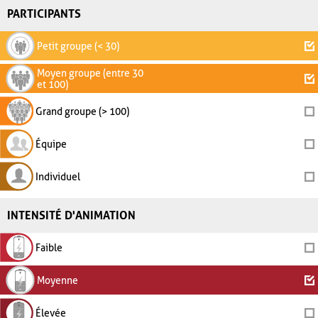
PARTICIPANTS
Petit groupe (< 30)
Moyen groupe (entre 30
et 100)
Grand groupe (> 100)
Équipe
Individuel
INTENSITÉ D'ANIMATION
Faible
Moyenne
Élevée