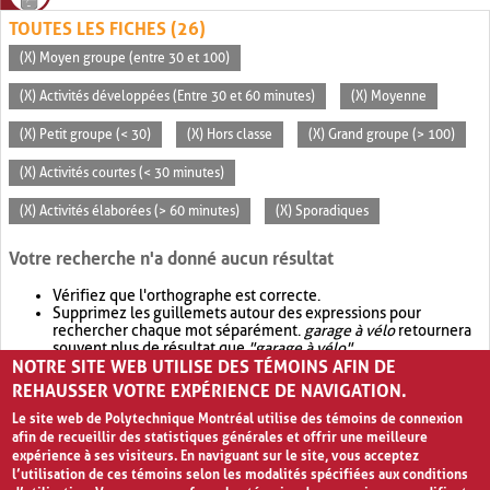
TOUTES LES FICHES (26)
(X) Moyen groupe (entre 30 et 100)
(X) Activités développées (Entre 30 et 60 minutes)
(X) Moyenne
(X) Petit groupe (< 30)
(X) Hors classe
(X) Grand groupe (> 100)
(X) Activités courtes (< 30 minutes)
(X) Activités élaborées (> 60 minutes)
(X) Sporadiques
Votre recherche n'a donné aucun résultat
Vérifiez que l'orthographe est correcte.
Supprimez les guillemets autour des expressions pour
rechercher chaque mot séparément.
garage à vélo
retournera
souvent plus de résultat que
"garage à vélo"
.
NOTRE SITE WEB UTILISE DES TÉMOINS AFIN DE
Envisagez d'élargir votre recherche avec
OR
.
garage OR vélo
retournera souvent plus de résultat que
garage à vélo
.
REHAUSSER VOTRE EXPÉRIENCE DE NAVIGATION.
Le site web de Polytechnique Montréal utilise des témoins de connexion
afin de recueillir des statistiques générales et offrir une meilleure
expérience à ses visiteurs. En naviguant sur le site, vous acceptez
l’utilisation de ces témoins selon les modalités spécifiées aux conditions