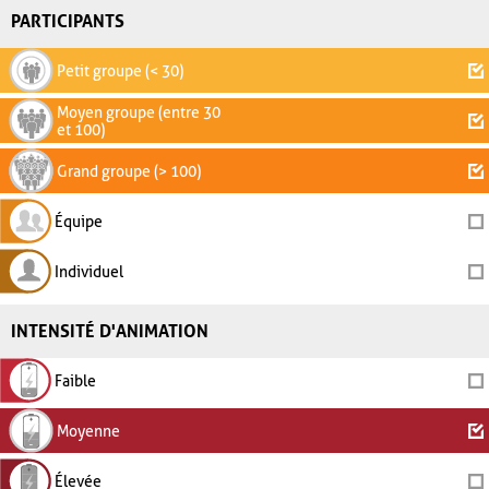
PARTICIPANTS
Petit groupe (< 30)
Moyen groupe (entre 30
et 100)
Grand groupe (> 100)
Équipe
Individuel
INTENSITÉ D'ANIMATION
Faible
Moyenne
Élevée