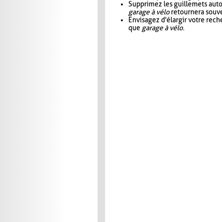
Supprimez les guillemets aut
garage à vélo
retournera souve
Envisagez d'élargir votre rec
que
garage à vélo
.