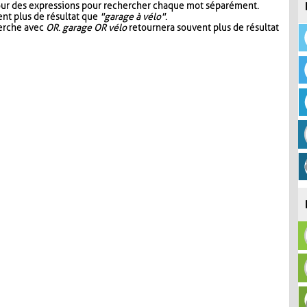
our des expressions pour rechercher chaque mot séparément.
nt plus de résultat que
"garage à vélo"
.
herche avec
OR
.
garage OR vélo
retournera souvent plus de résultat