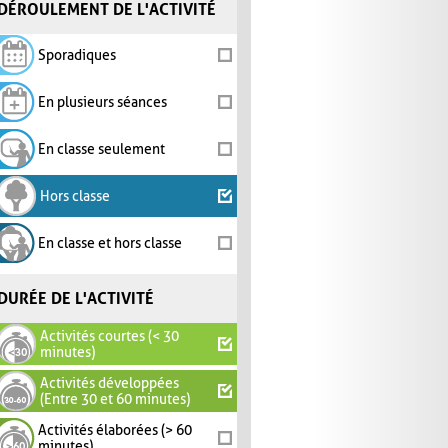
DÉROULEMENT DE L'ACTIVITÉ
Sporadiques
En plusieurs séances
En classe seulement
Hors classe
En classe et hors classe
DURÉE DE L'ACTIVITÉ
Activités courtes (< 30
minutes)
Activités développées
(Entre 30 et 60 minutes)
Activités élaborées (> 60
minutes)