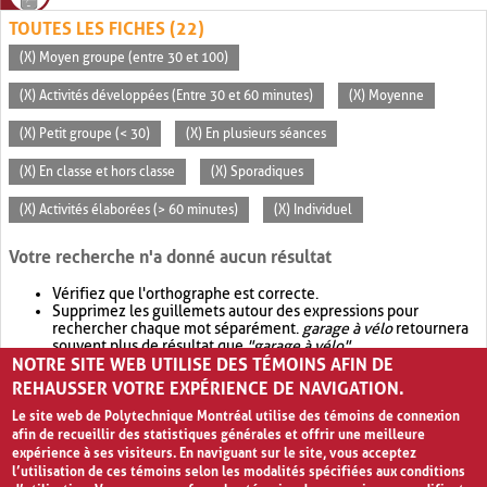
TOUTES LES FICHES (22)
(X) Moyen groupe (entre 30 et 100)
(X) Activités développées (Entre 30 et 60 minutes)
(X) Moyenne
(X) Petit groupe (< 30)
(X) En plusieurs séances
(X) En classe et hors classe
(X) Sporadiques
(X) Activités élaborées (> 60 minutes)
(X) Individuel
Votre recherche n'a donné aucun résultat
Vérifiez que l'orthographe est correcte.
Supprimez les guillemets autour des expressions pour
rechercher chaque mot séparément.
garage à vélo
retournera
souvent plus de résultat que
"garage à vélo"
.
NOTRE SITE WEB UTILISE DES TÉMOINS AFIN DE
Envisagez d'élargir votre recherche avec
OR
.
garage OR vélo
retournera souvent plus de résultat que
garage à vélo
.
REHAUSSER VOTRE EXPÉRIENCE DE NAVIGATION.
Le site web de Polytechnique Montréal utilise des témoins de connexion
afin de recueillir des statistiques générales et offrir une meilleure
expérience à ses visiteurs. En naviguant sur le site, vous acceptez
l’utilisation de ces témoins selon les modalités spécifiées aux conditions