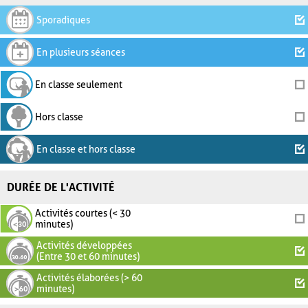
Sporadiques
En plusieurs séances
En classe seulement
Hors classe
En classe et hors classe
DURÉE DE L'ACTIVITÉ
Activités courtes (< 30
minutes)
Activités développées
(Entre 30 et 60 minutes)
Activités élaborées (> 60
minutes)