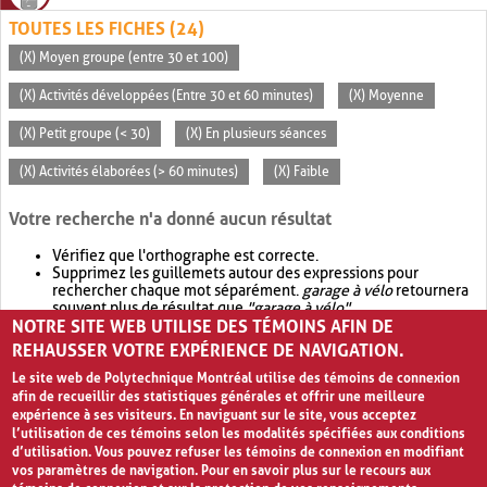
TOUTES LES FICHES (24)
(X) Moyen groupe (entre 30 et 100)
(X) Activités développées (Entre 30 et 60 minutes)
(X) Moyenne
(X) Petit groupe (< 30)
(X) En plusieurs séances
(X) Activités élaborées (> 60 minutes)
(X) Faible
Votre recherche n'a donné aucun résultat
Vérifiez que l'orthographe est correcte.
Supprimez les guillemets autour des expressions pour
rechercher chaque mot séparément.
garage à vélo
retournera
souvent plus de résultat que
"garage à vélo"
.
NOTRE SITE WEB UTILISE DES TÉMOINS AFIN DE
Envisagez d'élargir votre recherche avec
OR
.
garage OR vélo
retournera souvent plus de résultat que
garage à vélo
.
REHAUSSER VOTRE EXPÉRIENCE DE NAVIGATION.
Le site web de Polytechnique Montréal utilise des témoins de connexion
afin de recueillir des statistiques générales et offrir une meilleure
expérience à ses visiteurs. En naviguant sur le site, vous acceptez
l’utilisation de ces témoins selon les modalités spécifiées aux conditions
d’utilisation. Vous pouvez refuser les témoins de connexion en modifiant
vos paramètres de navigation. Pour en savoir plus sur le recours aux