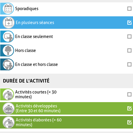
Sporadiques
En plusieurs séances
En classe seulement
Hors classe
En classe et hors classe
DURÉE DE L'ACTIVITÉ
Activités courtes (< 30
minutes)
Activités développées
(Entre 30 et 60 minutes)
Activités élaborées (> 60
minutes)