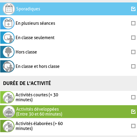
Sporadiques
En plusieurs séances
En classe seulement
Hors classe
En classe et hors classe
DURÉE DE L'ACTIVITÉ
Activités courtes (< 30
minutes)
Activités développées
(Entre 30 et 60 minutes)
Activités élaborées (> 60
minutes)