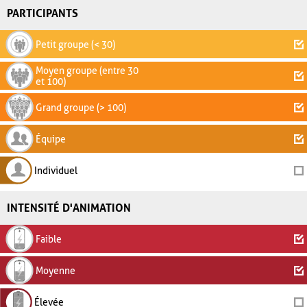
PARTICIPANTS
Petit groupe (< 30)
Moyen groupe (entre 30
et 100)
Grand groupe (> 100)
Équipe
Individuel
INTENSITÉ D'ANIMATION
Faible
Moyenne
Élevée