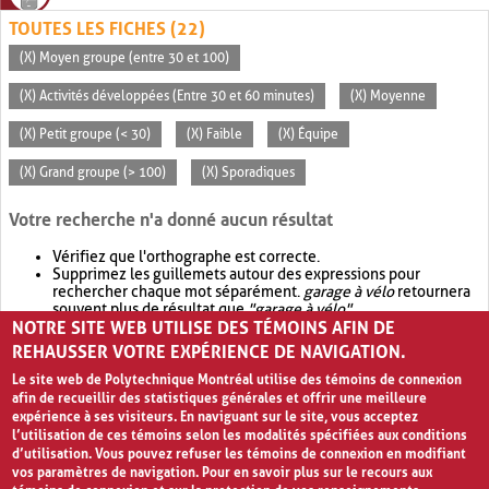
TOUTES LES FICHES (22)
(X) Moyen groupe (entre 30 et 100)
(X) Activités développées (Entre 30 et 60 minutes)
(X) Moyenne
(X) Petit groupe (< 30)
(X) Faible
(X) Équipe
(X) Grand groupe (> 100)
(X) Sporadiques
Votre recherche n'a donné aucun résultat
Vérifiez que l'orthographe est correcte.
Supprimez les guillemets autour des expressions pour
rechercher chaque mot séparément.
garage à vélo
retournera
souvent plus de résultat que
"garage à vélo"
.
NOTRE SITE WEB UTILISE DES TÉMOINS AFIN DE
Envisagez d'élargir votre recherche avec
OR
.
garage OR vélo
retournera souvent plus de résultat que
garage à vélo
.
REHAUSSER VOTRE EXPÉRIENCE DE NAVIGATION.
Le site web de Polytechnique Montréal utilise des témoins de connexion
afin de recueillir des statistiques générales et offrir une meilleure
expérience à ses visiteurs. En naviguant sur le site, vous acceptez
l’utilisation de ces témoins selon les modalités spécifiées aux conditions
d’utilisation. Vous pouvez refuser les témoins de connexion en modifiant
vos paramètres de navigation. Pour en savoir plus sur le recours aux