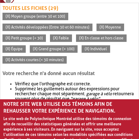
TOUTES LES FICHES (29)
(X) Moyen groupe (entre 30 et 100)
(X) Activités développées (Entre 30 et 60 minutes)
(X) Moyenne
(X) Petit groupe (< 30)
(X) Faible
(X) En classe et hors classe
(X) Équipe
(X) Grand groupe (> 100)
(X) Individuel
(X) Activités courtes (< 30 minutes)
Votre recherche n'a donné aucun résultat
Vérifiez que l'orthographe est correcte.
Supprimez les guillemets autour des expressions pour
rechercher chaque mot séparément.
garage à vélo
retournera
souvent plus de résultat que
"garage à vélo"
.
NOTRE SITE WEB UTILISE DES TÉMOINS AFIN DE
Envisagez d'élargir votre recherche avec
OR
.
garage OR vélo
retournera souvent plus de résultat que
garage à vélo
.
REHAUSSER VOTRE EXPÉRIENCE DE NAVIGATION.
Le site web de Polytechnique Montréal utilise des témoins de connexion
afin de recueillir des statistiques générales et offrir une meilleure
expérience à ses visiteurs. En naviguant sur le site, vous acceptez
l’utilisation de ces témoins selon les modalités spécifiées aux conditions