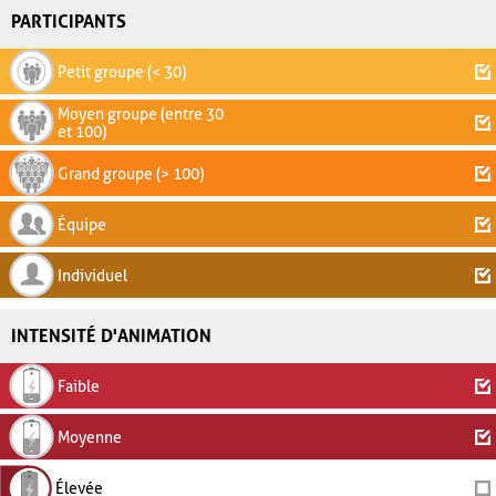
PARTICIPANTS
Petit groupe (< 30)
Moyen groupe (entre 30
et 100)
Grand groupe (> 100)
Équipe
Individuel
INTENSITÉ D'ANIMATION
Faible
Moyenne
Élevée