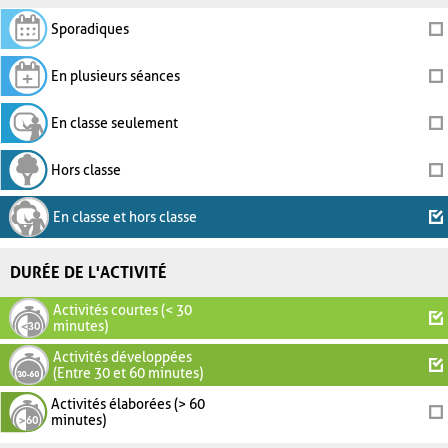
Sporadiques
En plusieurs séances
En classe seulement
Hors classe
En classe et hors classe
DURÉE DE L'ACTIVITÉ
Activités courtes (< 30
minutes)
Activités développées
(Entre 30 et 60 minutes)
Activités élaborées (> 60
minutes)