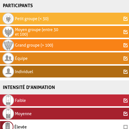
PARTICIPANTS
Petit groupe (< 30)
Moyen groupe (entre 30
et 100)
Grand groupe (> 100)
Équipe
Individuel
INTENSITÉ D'ANIMATION
Faible
Moyenne
Élevée