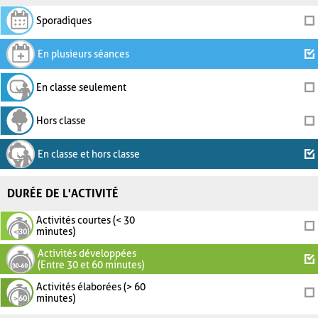
Sporadiques
En plusieurs séances
En classe seulement
Hors classe
En classe et hors classe
DURÉE DE L'ACTIVITÉ
Activités courtes (< 30
minutes)
Activités développées
(Entre 30 et 60 minutes)
Activités élaborées (> 60
minutes)