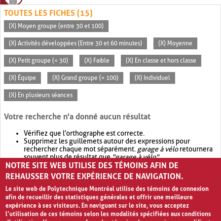
TOUTES LES FICHES (15)
(X) Moyen groupe (entre 30 et 100)
(X) Activités développées (Entre 30 et 60 minutes)
(X) Moyenne
(X) Petit groupe (< 30)
(X) Faible
(X) En classe et hors classe
(X) Équipe
(X) Grand groupe (> 100)
(X) Individuel
(X) En plusieurs séances
Votre recherche n'a donné aucun résultat
Vérifiez que l'orthographe est correcte.
Supprimez les guillemets autour des expressions pour
rechercher chaque mot séparément.
garage à vélo
retournera
souvent plus de résultat que
"garage à vélo"
.
NOTRE SITE WEB UTILISE DES TÉMOINS AFIN DE
Envisagez d'élargir votre recherche avec
OR
.
garage OR vélo
retournera souvent plus de résultat que
garage à vélo
.
REHAUSSER VOTRE EXPÉRIENCE DE NAVIGATION.
Le site web de Polytechnique Montréal utilise des témoins de connexion
afin de recueillir des statistiques générales et offrir une meilleure
expérience à ses visiteurs. En naviguant sur le site, vous acceptez
l’utilisation de ces témoins selon les modalités spécifiées aux conditions