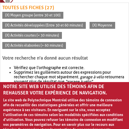
TOUTES LES FICHES (27)
(X) Moyen groupe (entre 30 et 100)
(X) Activités développées (Entre 30 et 60 minutes)
(X) Moyenne
(X) Activités courtes (< 30 minutes)
(X) Activités élaborées (> 60 minutes)
Votre recherche n'a donné aucun résultat
Vérifiez que l'orthographe est correcte.
Supprimez les guillemets autour des expressions pour
rechercher chaque mot séparément.
garage à vélo
retournera
souvent plus de résultat que
"garage à vélo"
.
NOTRE SITE WEB UTILISE DES TÉMOINS AFIN DE
Envisagez d'élargir votre recherche avec
OR
.
garage OR vélo
retournera souvent plus de résultat que
garage à vélo
.
REHAUSSER VOTRE EXPÉRIENCE DE NAVIGATION.
Le site web de Polytechnique Montréal utilise des témoins de connexion
afin de recueillir des statistiques générales et offrir une meilleure
expérience à ses visiteurs. En naviguant sur le site, vous acceptez
l’utilisation de ces témoins selon les modalités spécifiées aux conditions
d’utilisation. Vous pouvez refuser les témoins de connexion en modifiant
vos paramètres de navigation. Pour en savoir plus sur le recours aux