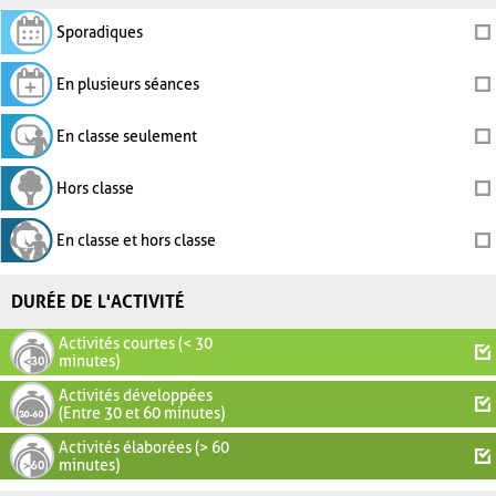
Sporadiques
En plusieurs séances
En classe seulement
Hors classe
En classe et hors classe
DURÉE DE L'ACTIVITÉ
Activités courtes (< 30
minutes)
Activités développées
(Entre 30 et 60 minutes)
Activités élaborées (> 60
minutes)