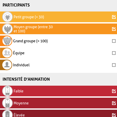
PARTICIPANTS
Petit groupe (< 30)
Moyen groupe (entre 30
et 100)
Grand groupe (> 100)
Équipe
Individuel
INTENSITÉ D'ANIMATION
Faible
Moyenne
Élevée