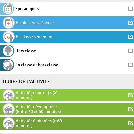
Sporadiques
En plusieurs séances
En classe seulement
Hors classe
En classe et hors classe
DURÉE DE L'ACTIVITÉ
Activités courtes (< 30
minutes)
Activités développées
(Entre 30 et 60 minutes)
Activités élaborées (> 60
minutes)