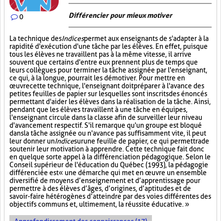
Différencier pour mieux motiver
0
La technique des
Indices
permet aux enseignants de s'adapter à la
rapidité d'exécution d'une tâche par les élèves. En effet, puisque
tous les élèves ne travaillent pas à la même vitesse, il arrive
souvent que certains d'entre eux prennent plus de temps que
leurs collègues pour terminer la tâche assignée par l'enseignant,
ce qui, à la longue, pourrait les démotiver. Pour mettre en
œuvre cette technique, l'enseignant doit préparer à l'avance des
petites feuilles de papier sur lesquelles sont inscrits des énoncés
permettant d'aider les élèves dans la réalisation de la tâche. Ainsi,
pendant que les élèves travaillent à une tâche en équipes,
l'enseignant circule dans la classe afin de surveiller leur niveau
d'avancement respectif. S'il remarque qu'un groupe est bloqué
dans la tâche assignée ou n'avance pas suffisamment vite, il peut
leur donner un
Indice
sur
une feuille de papier, ce qui permettra de
soutenir leur motivation à apprendre. Cette technique fait donc
en quelque sorte appel à la différenciation pédagogique. Selon le
Conseil supérieur de l'éducation du Québec (1993), la pédagogie
différenciée est « une démarche qui met en œuvre un ensemble
diversifié de moyens d’enseignement et d’apprentissage pour
permettre à des élèves d’âges, d’origines, d’aptitudes et de
savoir-faire hétérogènes d’atteindre par des voies différentes des
objectifs communs et, ultimement, la réussite éducative. »