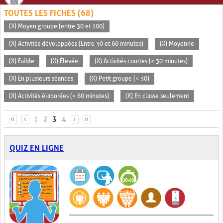
TOUTES LES FICHES (68)
(X) Moyen groupe (entre 30 et 100)
(X) Activités développées (Entre 30 et 60 minutes)
(X) Moyenne
(X) Faible
(X) Élevée
(X) Activités courtes (< 30 minutes)
(X) En plusieurs séances
(X) Petit groupe (< 30)
(X) Activités élaborées (> 60 minutes)
(X) En classe seulement
PAGES
«
‹
1
2
3
4
›
»
QUIZ EN LIGNE