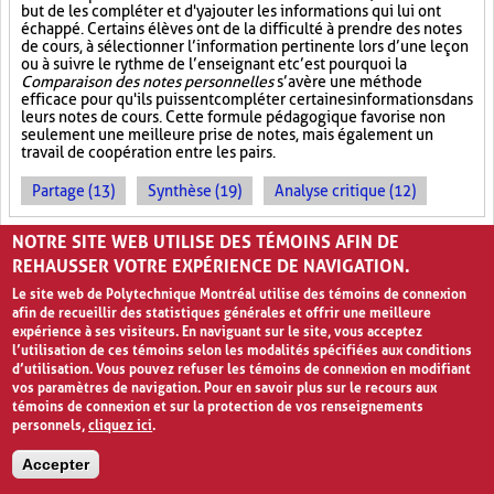
but de les compléter et d'y ajouter les informations qui lui ont
échappé. Certains élèves ont de la difficulté à prendre des notes
de cours, à sélectionner l’information pertinente lors d’une leçon
ou à suivre le rythme de l’enseignant et c’est pourquoi la
Comparaison des notes personnelles
s’avère une méthode
efficace pour qu'ils puissent compléter certaines informations dans
leurs notes de cours. Cette formule pédagogique favorise non
seulement une meilleure prise de notes, mais également un
travail de coopération entre les pairs.
Partage (13)
Synthèse (19)
Analyse critique (12)
NOTRE SITE WEB UTILISE DES TÉMOINS AFIN DE
PHILLIPS 6.6
REHAUSSER VOTRE EXPÉRIENCE DE NAVIGATION.
Le site web de Polytechnique Montréal utilise des témoins de connexion
afin de recueillir des statistiques générales et offrir une meilleure
expérience à ses visiteurs. En naviguant sur le site, vous acceptez
l’utilisation de ces témoins selon les modalités spécifiées aux conditions
d’utilisation. Vous pouvez refuser les témoins de connexion en modifiant
vos paramètres de navigation. Pour en savoir plus sur le recours aux
témoins de connexion et sur la protection de vos renseignements
personnels,
cliquez ici
.
Six personnes, six minutes!
0
Accepter
La méthode pédagogique
Phillips 6.6
consiste à répartir les élèves