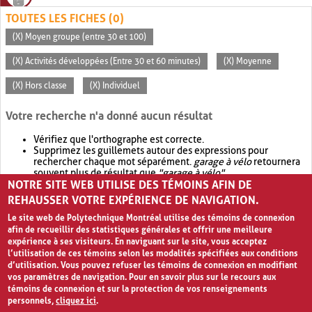
TOUTES LES FICHES (0)
(X) Moyen groupe (entre 30 et 100)
(X) Activités développées (Entre 30 et 60 minutes)
(X) Moyenne
(X) Hors classe
(X) Individuel
Votre recherche n'a donné aucun résultat
Vérifiez que l'orthographe est correcte.
Supprimez les guillemets autour des expressions pour
rechercher chaque mot séparément.
garage à vélo
retournera
souvent plus de résultat que
"garage à vélo"
.
NOTRE SITE WEB UTILISE DES TÉMOINS AFIN DE
Envisagez d'élargir votre recherche avec
OR
.
garage OR vélo
retournera souvent plus de résultat que
garage à vélo
.
REHAUSSER VOTRE EXPÉRIENCE DE NAVIGATION.
Le site web de Polytechnique Montréal utilise des témoins de connexion
afin de recueillir des statistiques générales et offrir une meilleure
expérience à ses visiteurs. En naviguant sur le site, vous acceptez
l’utilisation de ces témoins selon les modalités spécifiées aux conditions
d’utilisation. Vous pouvez refuser les témoins de connexion en modifiant
vos paramètres de navigation. Pour en savoir plus sur le recours aux
témoins de connexion et sur la protection de vos renseignements
personnels,
cliquez ici
.
Avis de confidentialité et conditions d’utilisation