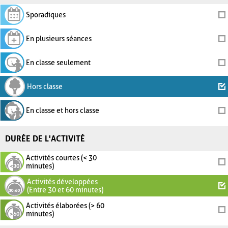
Sporadiques
En plusieurs séances
En classe seulement
Hors classe
En classe et hors classe
DURÉE DE L'ACTIVITÉ
Activités courtes (< 30
minutes)
Activités développées
(Entre 30 et 60 minutes)
Activités élaborées (> 60
minutes)