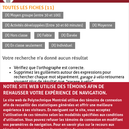
TOUTES LES FICHES (11)
(X) Moyen groupe (entre 30 et 100)
(X) Activités développées (Entre 30 et 60 minutes)
(X) Moyenne
(X) Hors classe
(X) Faible
(X) Élevée
(X) En classe seulement
(X) Individuel
Votre recherche n'a donné aucun résultat
Vérifiez que l'orthographe est correcte.
Supprimez les guillemets autour des expressions pour
rechercher chaque mot séparément.
garage à vélo
retournera
souvent plus de résultat que
"garage à vélo"
.
NOTRE SITE WEB UTILISE DES TÉMOINS AFIN DE
Envisagez d'élargir votre recherche avec
OR
.
garage OR vélo
retournera souvent plus de résultat que
garage à vélo
.
REHAUSSER VOTRE EXPÉRIENCE DE NAVIGATION.
Le site web de Polytechnique Montréal utilise des témoins de connexion
afin de recueillir des statistiques générales et offrir une meilleure
expérience à ses visiteurs. En naviguant sur le site, vous acceptez
l’utilisation de ces témoins selon les modalités spécifiées aux conditions
d’utilisation. Vous pouvez refuser les témoins de connexion en modifiant
vos paramètres de navigation. Pour en savoir plus sur le recours aux