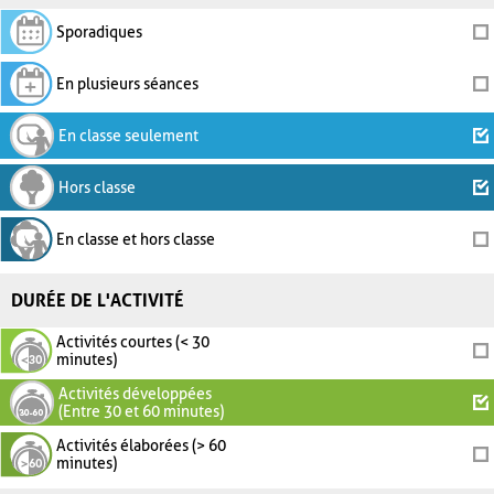
Sporadiques
En plusieurs séances
En classe seulement
Hors classe
En classe et hors classe
DURÉE DE L'ACTIVITÉ
Activités courtes (< 30
minutes)
Activités développées
(Entre 30 et 60 minutes)
Activités élaborées (> 60
minutes)