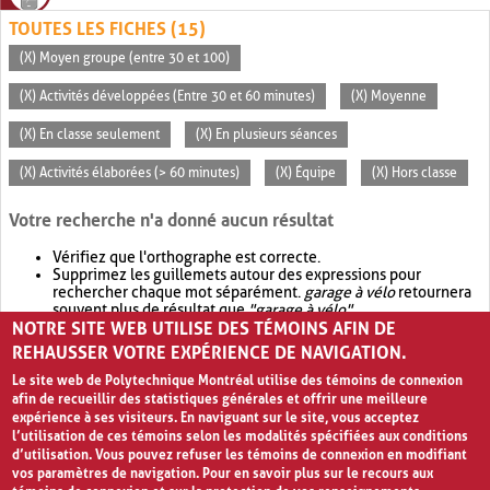
TOUTES LES FICHES (15)
(X) Moyen groupe (entre 30 et 100)
(X) Activités développées (Entre 30 et 60 minutes)
(X) Moyenne
(X) En classe seulement
(X) En plusieurs séances
(X) Activités élaborées (> 60 minutes)
(X) Équipe
(X) Hors classe
Votre recherche n'a donné aucun résultat
Vérifiez que l'orthographe est correcte.
Supprimez les guillemets autour des expressions pour
rechercher chaque mot séparément.
garage à vélo
retournera
souvent plus de résultat que
"garage à vélo"
.
NOTRE SITE WEB UTILISE DES TÉMOINS AFIN DE
Envisagez d'élargir votre recherche avec
OR
.
garage OR vélo
retournera souvent plus de résultat que
garage à vélo
.
REHAUSSER VOTRE EXPÉRIENCE DE NAVIGATION.
Le site web de Polytechnique Montréal utilise des témoins de connexion
afin de recueillir des statistiques générales et offrir une meilleure
expérience à ses visiteurs. En naviguant sur le site, vous acceptez
l’utilisation de ces témoins selon les modalités spécifiées aux conditions
d’utilisation. Vous pouvez refuser les témoins de connexion en modifiant
vos paramètres de navigation. Pour en savoir plus sur le recours aux