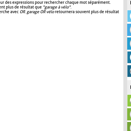
our des expressions pour rechercher chaque mot séparément.
nt plus de résultat que
"garage à vélo"
.
herche avec
OR
.
garage OR vélo
retournera souvent plus de résultat