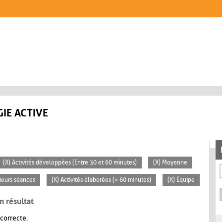
IE ACTIVE
(X) Activités développées (Entre 30 et 60 minutes)
(X) Moyenne
sieurs séances
(X) Activités élaborées (> 60 minutes)
(X) Équipe
n résultat
 correcte.