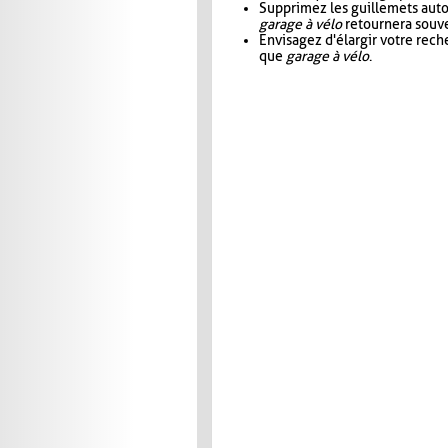
Supprimez les guillemets aut
garage à vélo
retournera souve
Envisagez d'élargir votre rec
que
garage à vélo
.